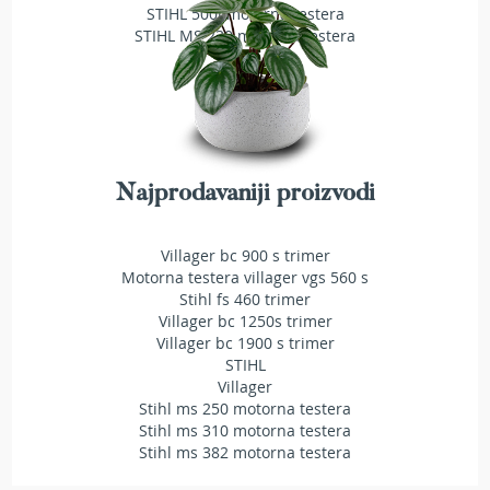
a
STIHL 500i motorna testera
t
STIHL MS 230 motorna testera
r
a
v
u
N
o
Najprodavaniji proizvodi
ž
e
v
Villager bc 900 s trimer
i
Motorna testera villager vgs 560 s
z
Stihl fs 460 trimer
a
Villager bc 1250s trimer
k
o
Villager bc 1900 s trimer
s
STIHL
i
Villager
l
Stihl ms 250 motorna testera
i
Stihl ms 310 motorna testera
c
Stihl ms 382 motorna testera
e