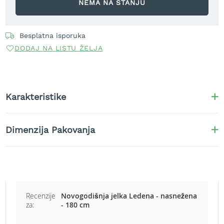
NEMA NA STANJU
t
r
a
Besplatna isporuka
v
u
DODAJ NA LISTU ŽELJA
K
o
s
i
Karakteristike
l
i
c
Dimenzija Pakovanja
e
z
a
t
r
a
v
Recenzije
Novogodišnja jelka Ledena - nasnežena
u
za:
- 180 cm
n
a