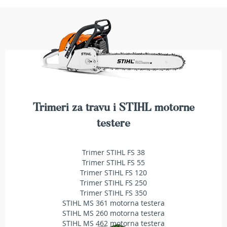
e
z
a
t
r
a
v
u
R
o
Trimeri za travu i STIHL motorne
b
testere
o
t
k
Trimer STIHL FS 38
o
Trimer STIHL FS 55
s
Trimer STIHL FS 120
i
l
Trimer STIHL FS 250
i
Trimer STIHL FS 350
c
STIHL MS 361 motorna testera
e
STIHL MS 260 motorna testera
z
STIHL MS 462 motorna testera