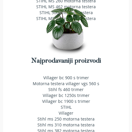
STIHL MS 260 motorna testera
a
STIHL MS 462 motorna testera
t
STIHL 500i motorna testera
r
STIHL MS 230 motorna testera
a
v
u
N
o
ž
e
Najprodavaniji proizvodi
v
i
z
Villager bc 900 s trimer
a
Motorna testera villager vgs 560 s
k
Stihl fs 460 trimer
o
Villager bc 1250s trimer
s
Villager bc 1900 s trimer
i
STIHL
l
Villager
i
Stihl ms 250 motorna testera
c
Stihl ms 310 motorna testera
e
Stihl ms 382 motorna testera