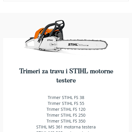
e
z
a
t
r
a
v
u
R
o
b
Trimeri za travu i STIHL motorne
o
t
testere
k
o
s
Trimer STIHL FS 38
i
Trimer STIHL FS 55
l
Trimer STIHL FS 120
i
Trimer STIHL FS 250
c
Trimer STIHL FS 350
e
STIHL MS 361 motorna testera
z