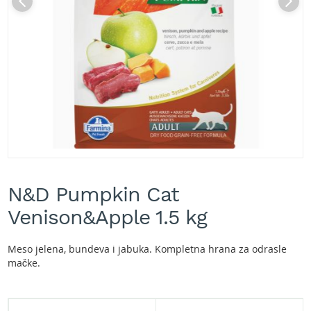
A
k
u
m
u
l
a
t
o
r
s
k
e
Skip
k
to
o
N&D Pumpkin Cat
the
s
beginning
Venison&Apple 1.5 kg
i
of
l
the
i
images
Meso jelena, bundeva i jabuka. Kompletna hrana za odrasle
c
gallery
mačke.
e
z
a
t