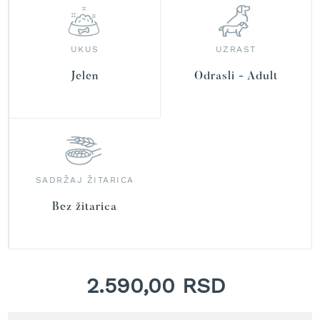
r
a
v
u
UKUS
UZRAST
S
Jelen
Odrasli - Adult
a
m
o
h
o
d
n
SADRŽAJ ŽITARICA
e
k
Bez žitarica
o
s
i
l
i
c
2.590,00 RSD
e
z
a