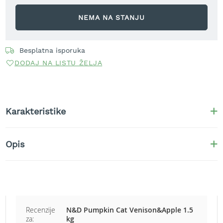
t
r
NEMA NA STANJU
a
v
u
Besplatna isporuka
DODAJ NA LISTU ŽELJA
K
o
s
i
l
Karakteristike
i
c
e
z
Opis
a
t
r
a
v
u
n
Recenzije
N&D Pumpkin Cat Venison&Apple 1.5
a
za:
kg