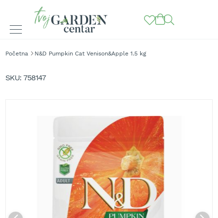
BAŠTENSKE
Početna
N&D Pumpkin Cat Venison&Apple 1.5 kg
MAŠINE
Skip
to
K
SKU
758147
o
the
s
end
i
of
l
the
i
images
c
gallery
e
z
a
t
r
a
v
u