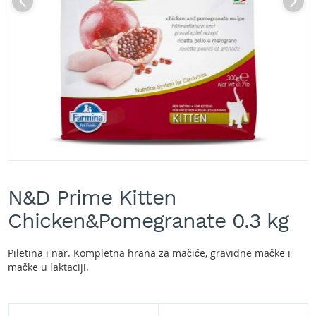
A
k
u
m
u
l
a
t
o
r
s
k
e
Skip
k
to
o
N&D Prime Kitten
the
s
beginning
Chicken&Pomegranate 0.3 kg
i
of
l
the
i
images
Piletina i nar. Kompletna hrana za mačiće, gravidne mačke i
c
gallery
mačke u laktaciji.
e
z
a
t