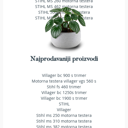
STIHL MS 260 motorna testera
a
STIHL MS 462 motorna testera
t
STIHL 500i motorna testera
r
STIHL MS 230 motorna testera
a
v
u
N
o
ž
e
Najprodavaniji proizvodi
v
i
z
Villager bc 900 s trimer
a
Motorna testera villager vgs 560 s
k
Stihl fs 460 trimer
o
Villager bc 1250s trimer
s
Villager bc 1900 s trimer
i
STIHL
l
Villager
i
Stihl ms 250 motorna testera
c
Stihl ms 310 motorna testera
e
Stihl ms 382 motorna testera