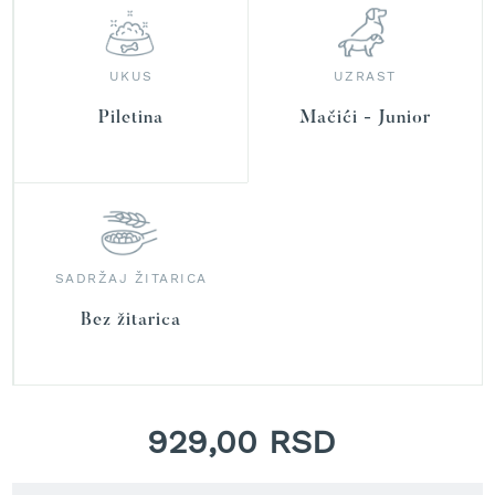
r
a
v
u
UKUS
UZRAST
S
Piletina
Mačići - Junior
a
m
o
h
o
d
n
SADRŽAJ ŽITARICA
e
k
Bez žitarica
o
s
i
l
i
c
929,00 RSD
e
z
a