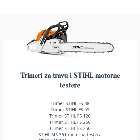
e
z
a
t
r
a
v
u
R
o
b
Trimeri za travu i STIHL motorne
o
t
testere
k
o
s
Trimer STIHL FS 38
i
Trimer STIHL FS 55
l
Trimer STIHL FS 120
i
Trimer STIHL FS 250
c
Trimer STIHL FS 350
e
STIHL MS 361 motorna testera
z