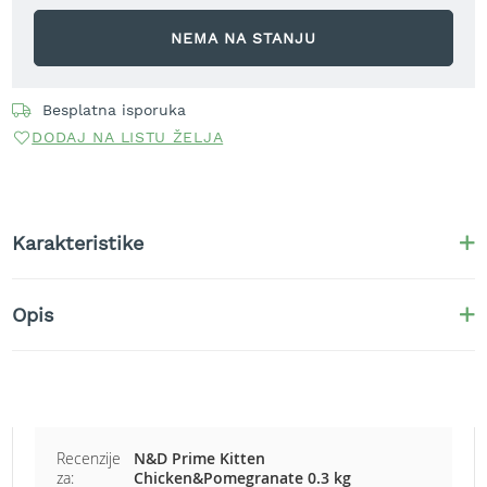
t
r
NEMA NA STANJU
a
v
u
Besplatna isporuka
DODAJ NA LISTU ŽELJA
K
o
s
i
l
Karakteristike
i
c
e
z
Opis
a
t
r
a
v
u
n
Recenzije
N&D Prime Kitten
a
za:
Chicken&Pomegranate 0.3 kg