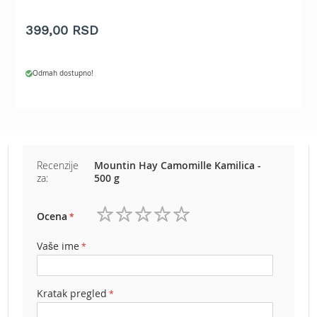
e
z
399,00 RSD
a
t
r
Odmah dostupno!
a
v
u
R
o
b
Recenzije
Mountin Hay Camomille Kamilica -
o
za:
500 g
t
k
o
Ocena
1
2
3
4
5
s
i
zvezdica
zvezdice
zvezdice
zvezdice
zvezdice
Vaše ime
l
i
c
Kratak pregled
e
z