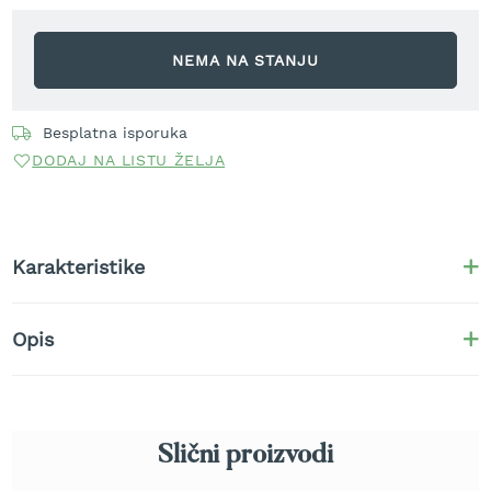
r
a
v
NEMA NA STANJU
u
S
Besplatna isporuka
a
m
DODAJ NA LISTU ŽELJA
o
h
o
d
n
Karakteristike
e
k
o
Opis
s
i
l
i
c
e
Slični proizvodi
z
a