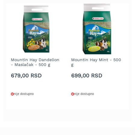
t
r
a
v
u
K
o
s
i
Mountin Hay Dandelion
Mountin Hay Mint - 500
M
l
- Maslačak - 500 g
g
5
i
c
679,00 RSD
699,00 RSD
6
e
z
a
nije dostupno
nije dostupno
t
r
a
v
u
n
a