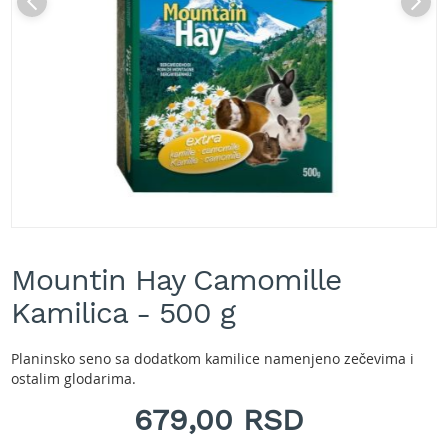
A
k
u
m
u
l
a
t
o
r
s
k
e
Skip
k
to
o
Mountin Hay Camomille
the
s
beginning
Kamilica - 500 g
i
of
l
the
i
images
Planinsko seno sa dodatkom kamilice namenjeno zečevima i
c
gallery
ostalim glodarima.
e
z
679,00 RSD
a
t