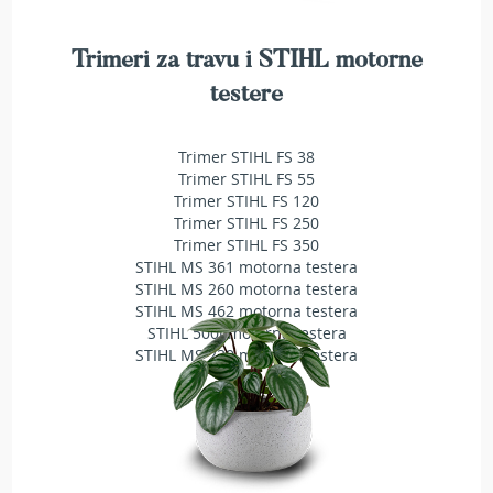
T
r
i
Trimeri za travu i STIHL motorne
m
testere
e
r
i
Trimer STIHL FS 38
z
a
Trimer STIHL FS 55
t
Trimer STIHL FS 120
r
Trimer STIHL FS 250
a
Trimer STIHL FS 350
v
STIHL MS 361 motorna testera
u
STIHL MS 260 motorna testera
STIHL MS 462 motorna testera
A
STIHL 500i motorna testera
k
STIHL MS 230 motorna testera
u
m
u
l
a
t
o