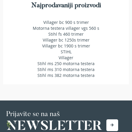
r
Najprodavaniji proizvodi
s
k
i
Villager bc 900 s trimer
t
Motorna testera villager vgs 560 s
r
Stihl fs 460 trimer
i
Villager bc 1250s trimer
m
Villager bc 1900 s trimer
e
STIHL
r
Villager
i
Stihl ms 250 motorna testera
z
Stihl ms 310 motorna testera
a
Stihl ms 382 motorna testera
t
r
a
v
u
B
Prijavite se na naš
e
n
z