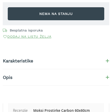
r
a
v
NEMA NA STANJU
u
S
Besplatna isporuka
a
m
DODAJ NA LISTU ŽELJA
o
h
o
d
n
Karakteristike
e
k
o
Opis
s
i
l
i
c
e
z
Recenzije
Moksi Prostirke Carbon 60x60cm
a