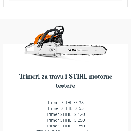
b
e
n
z
i
n
E
l
e
k
t
r
i
Trimeri za travu i STIHL motorne
č
testere
n
e
k
Trimer STIHL FS 38
o
s
Trimer STIHL FS 55
i
Trimer STIHL FS 120
l
Trimer STIHL FS 250
i
Trimer STIHL FS 350
c