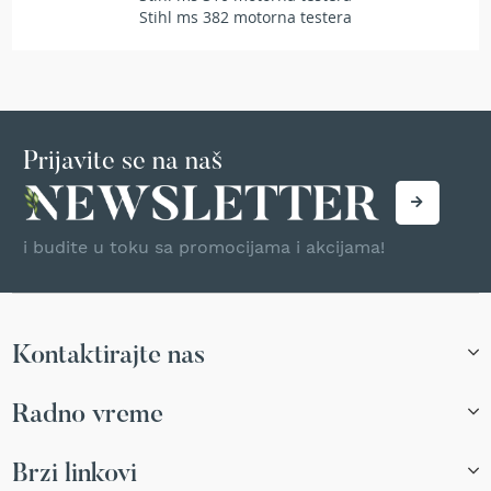
a
Stihl ms 382 motorna testera
t
r
a
v
u
N
Prijavite se na naš
o
ž
e
v
i budite u toku sa promocijama i akcijama!
i
z
a
k
o
Kontaktirajte nas
s
i
l
Radno vreme
i
c
e
Brzi linkovi