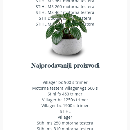
STIHL MS 361 motorna testera
e
STIHL MS 260 motorna testera
z
STIHL MS 462 motorna testera
a
STIHL 500i motorna testera
t
STIHL MS 230 motorna testera
r
a
v
u
R
o
Najprodavaniji proizvodi
b
o
t
Villager bc 900 s trimer
k
o
Motorna testera villager vgs 560 s
s
Stihl fs 460 trimer
i
Villager bc 1250s trimer
l
Villager bc 1900 s trimer
i
STIHL
c
Villager
e
Stihl ms 250 motorna testera
z
Stihl ms 310 motorna testera