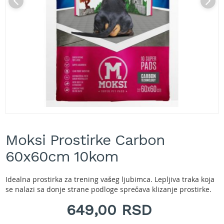
A
k
u
m
u
l
a
t
o
r
s
k
e
Skip
k
to
o
Moksi Prostirke Carbon
the
s
beginning
60x60cm 10kom
i
of
l
the
i
images
Idealna prostirka za trening vašeg ljubimca. Lepljiva traka koja
c
gallery
se nalazi sa donje strane podloge sprečava klizanje prostirke.
e
z
649,00 RSD
a
t