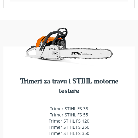
b
e
n
z
i
n
E
l
e
k
t
r
i
Trimeri za travu i STIHL motorne
č
n
testere
e
k
o
Trimer STIHL FS 38
s
Trimer STIHL FS 55
i
Trimer STIHL FS 120
l
Trimer STIHL FS 250
i
Trimer STIHL FS 350
c