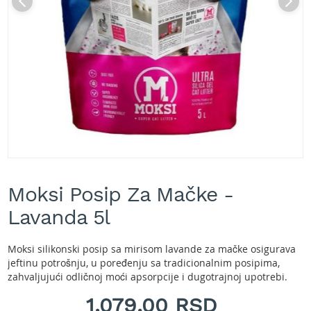
A
k
u
m
u
l
a
t
o
r
s
k
e
Skip
k
to
o
Moksi Posip Za Mačke -
the
s
beginning
Lavanda 5l
i
of
l
the
i
images
Moksi silikonski posip sa mirisom lavande za mačke osigurava
c
gallery
jeftinu potrošnju, u poređenju sa tradicionalnim posipima,
e
zahvaljujući odličnoj moći apsorpcije i dugotrajnoj upotrebi.
z
a
1.079,00 RSD
t