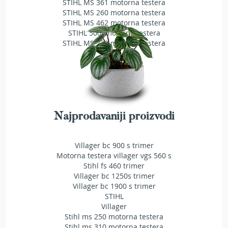
STIHL MS 361 motorna testera
e
STIHL MS 260 motorna testera
z
STIHL MS 462 motorna testera
a
STIHL 500i motorna testera
t
STIHL MS 230 motorna testera
r
a
v
u
R
o
b
Najprodavaniji proizvodi
o
t
k
Villager bc 900 s trimer
o
Motorna testera villager vgs 560 s
s
Stihl fs 460 trimer
i
Villager bc 1250s trimer
l
Villager bc 1900 s trimer
i
STIHL
c
Villager
e
Stihl ms 250 motorna testera
z
Stihl ms 310 motorna testera