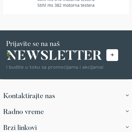
a
Stihl ms 382 motorna testera
t
r
a
v
u
N
Prijavite se na naš
o
ž
e
v
i budite u toku sa promocijama i akcijama!
i
z
a
k
o
Kontaktirajte nas
s
i
l
Radno vreme
i
c
e
Brzi linkovi