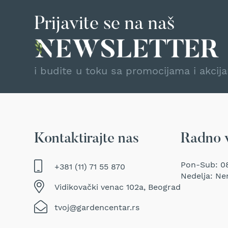
Traktor
Prijavite se na naš
kosačice
Prozračivači
trave
(Aeratori)
i budite u toku sa promocijama i akcij
Električne
makaze
za
šišanje
trave
Perači
Kontaktirajte nas
Radno 
pod
pritiskom
Usisivači
Pon-Sub: 08
+381 (11) 71 55 870
za
Nedelja: Ne
mokro
Vidikovački venac 102a, Beograd
i
suvo
tvoj@gardencentar.rs
usisavanje