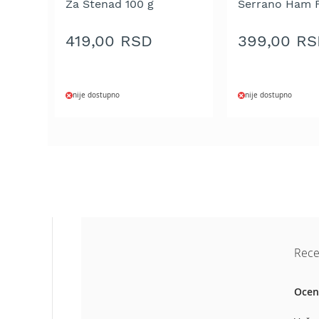
Za Štenad 100 g
Serrano Ham 
Aku
100 g
motorne
testere
419,00 RSD
399,00 R
Benzinske
motorne
testere
nije dostupno
nije dostupno
Električne
motorne
testere
Teleskopske
motorne
testere
Lanci
za
motornu
Rece
testeru
Mačevi
za
Ocen
motornu
testeru