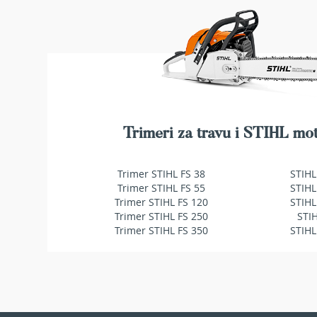
makaze
za
živu
ogradu
Baštenske
pumpe
za
vodu
Potapajuće
Trimeri za travu i STIHL mot
pumpe
za
čistu
Trimer STIHL FS 38
STIHL
vodu
Trimer STIHL FS 55
STIHL
Trimer STIHL FS 120
STIHL
Potapajuće
Trimer STIHL FS 250
STI
pumpe
Trimer STIHL FS 350
STIHL
za
prljavu
vodu
Pumpe
za
navodnjavanje