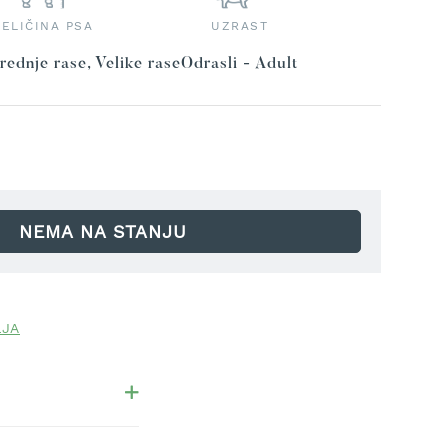
VELIČINA PSA
UZRAST
rednje rase, Velike rase
Odrasli - Adult
NEMA NA STANJU
LJA