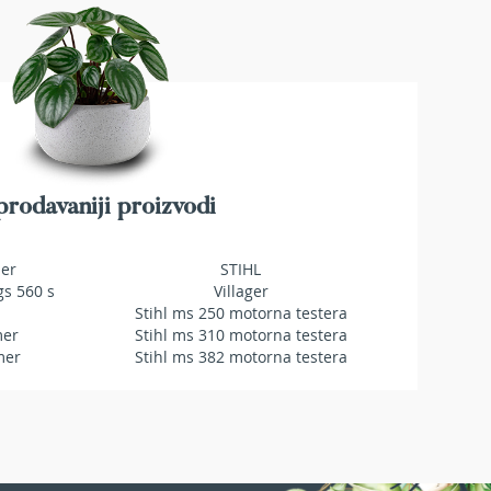
rodavaniji proizvodi
mer
STIHL
gs 560 s
Villager
Stihl ms 250 motorna testera
mer
Stihl ms 310 motorna testera
mer
Stihl ms 382 motorna testera