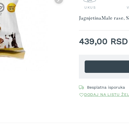
UKUS
Jagnjetina
Male rase, S
439,00 RSD
Besplatna isporuka
DODAJ NA LISTU ŽE