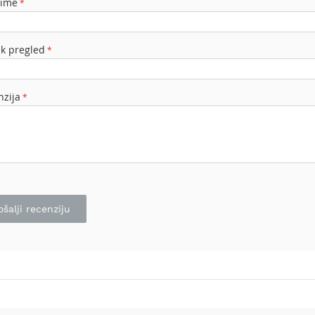
 ime
ak pregled
nzija
ošalji recenziju