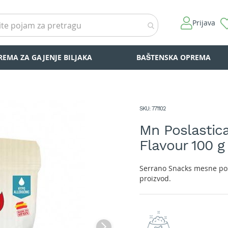
Prijava
REMA ZA GAJENJE BILJAKA
BAŠTENSKA OPREMA
SKU
771102
Mn Poslastic
Flavour 100 g
Serrano Snacks mesne pos
proizvod.