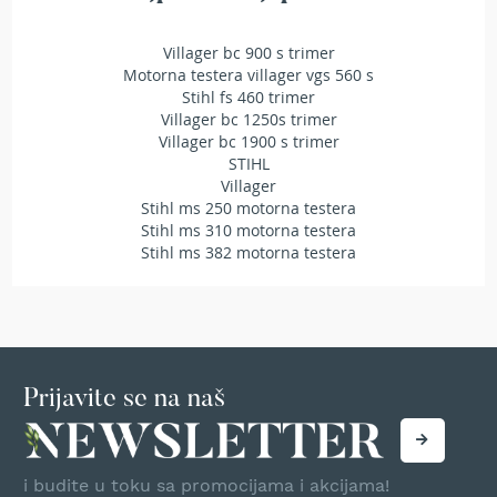
r
s
Villager bc 900 s trimer
k
Motorna testera villager vgs 560 s
i
Stihl fs 460 trimer
t
Villager bc 1250s trimer
r
i
Villager bc 1900 s trimer
m
STIHL
e
Villager
r
Stihl ms 250 motorna testera
i
Stihl ms 310 motorna testera
z
Stihl ms 382 motorna testera
a
t
r
a
v
u
Prijavite se na naš
B
e
n
z
i budite u toku sa promocijama i akcijama!