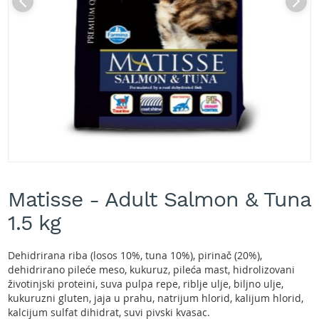
A
k
u
m
u
l
a
t
o
r
s
k
e
Skip
k
to
o
Matisse - Adult Salmon & Tuna
the
s
beginning
1.5 kg
i
of
l
the
i
images
Dehidrirana riba (losos 10%, tuna 10%), pirinač (20%),
c
gallery
dehidrirano pileće meso, kukuruz, pileća mast, hidrolizovani
e
životinjski proteini, suva pulpa repe, riblje ulje, biljno ulje,
z
kukuruzni gluten, jaja u prahu, natrijum hlorid, kalijum hlorid,
a
t
kalcijum sulfat dihidrat, suvi pivski kvasac.