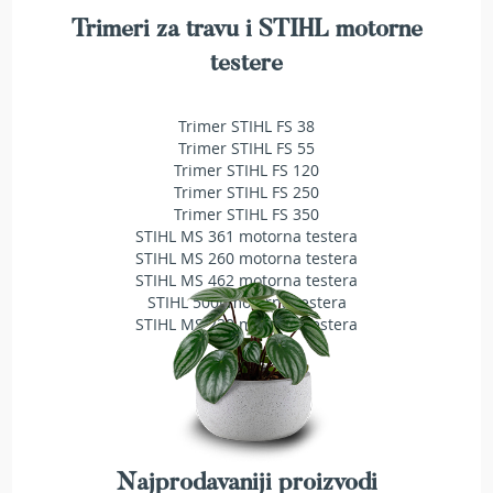
T
Trimeri za travu i STIHL motorne
r
i
testere
m
e
r
Trimer STIHL FS 38
i
Trimer STIHL FS 55
z
Trimer STIHL FS 120
a
Trimer STIHL FS 250
t
Trimer STIHL FS 350
r
STIHL MS 361 motorna testera
a
v
STIHL MS 260 motorna testera
u
STIHL MS 462 motorna testera
STIHL 500i motorna testera
A
STIHL MS 230 motorna testera
k
u
m
u
l
a
t
Najprodavaniji proizvodi
o