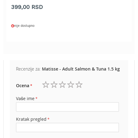
e
399,00 RSD
z
a
t
nije dostupno
r
a
v
u
R
o
Recenzije za:
Matisse - Adult Salmon & Tuna 1.5 kg
b
o
t
Ocena
k
1
2
3
4
5
o
zvezdica
zvezdice
zvezdice
zvezdice
zvezdice
Vaše ime
s
i
l
i
Kratak pregled
c
e
z