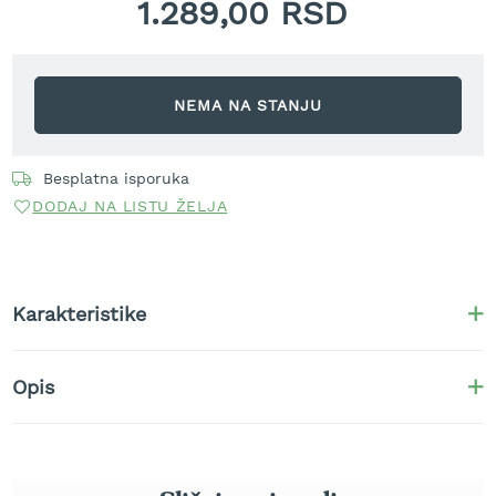
1.289,00 RSD
t
r
a
v
u
NEMA NA STANJU
K
o
Besplatna isporuka
s
DODAJ NA LISTU ŽELJA
i
l
i
c
e
Karakteristike
z
a
t
r
Opis
a
v
u
n
a