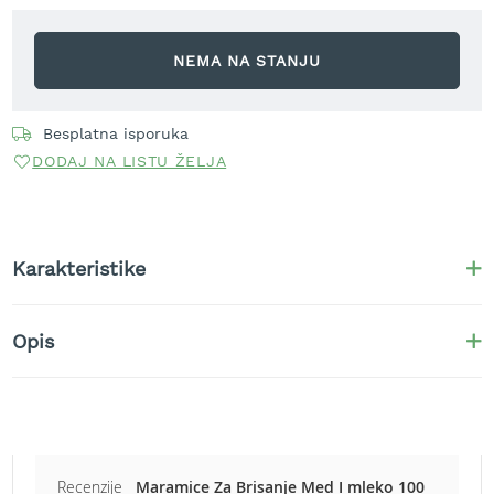
r
a
v
NEMA NA STANJU
u
S
Besplatna isporuka
a
m
DODAJ NA LISTU ŽELJA
o
h
o
d
n
Karakteristike
e
k
o
Opis
s
i
l
i
c
e
z
Recenzije
Maramice Za Brisanje Med I mleko 100
a