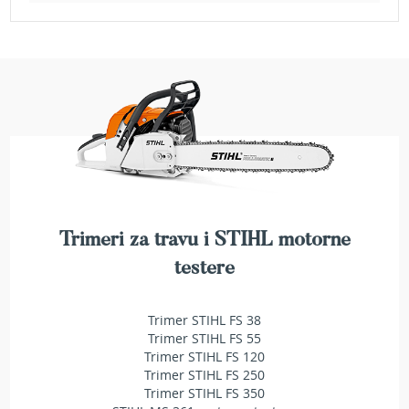
b
e
n
z
i
n
E
l
e
k
t
r
i
Trimeri za travu i STIHL motorne
č
testere
n
e
k
Trimer STIHL FS 38
o
s
Trimer STIHL FS 55
i
Trimer STIHL FS 120
l
Trimer STIHL FS 250
i
Trimer STIHL FS 350
c