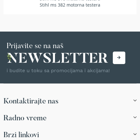
a
Stihl ms 382 motorna testera
t
r
a
v
u
N
Prijavite se na naš
o
ž
e
v
i budite u toku sa promocijama i akcijama!
i
z
a
k
o
Kontaktirajte nas
s
i
l
Radno vreme
i
c
e
Brzi linkovi