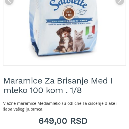
A
k
u
m
u
l
a
t
o
r
s
k
e
Skip
k
to
o
Maramice Za Brisanje Med I
the
s
beginning
mleko 100 kom . 1/8
i
of
l
the
i
images
Vlažne maramice Med&mleko su odlične za čišćenje dlake i
c
gallery
šapa vašeg ljubimca.
e
z
649,00 RSD
a
t