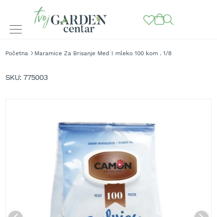
BAŠTENSKE
Početna
Maramice Za Brisanje Med I mleko 100 kom . 1/8
MAŠINE
Skip
to
K
SKU
775003
o
the
s
end
i
of
l
the
i
images
c
gallery
e
z
a
t
r
a
v
u