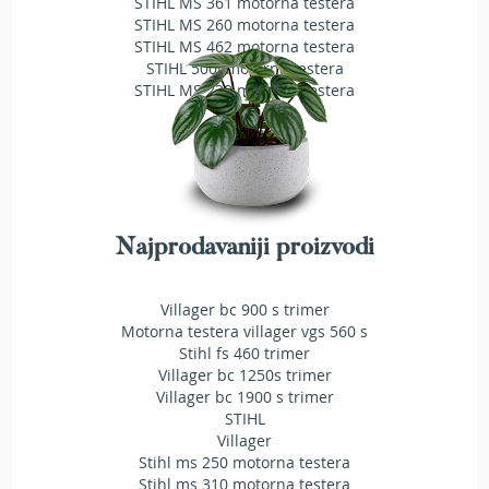
STIHL MS 361 motorna testera
e
STIHL MS 260 motorna testera
z
STIHL MS 462 motorna testera
a
STIHL 500i motorna testera
t
STIHL MS 230 motorna testera
r
a
v
u
R
o
Najprodavaniji proizvodi
b
o
t
Villager bc 900 s trimer
k
o
Motorna testera villager vgs 560 s
s
Stihl fs 460 trimer
i
Villager bc 1250s trimer
l
Villager bc 1900 s trimer
i
STIHL
c
Villager
e
Stihl ms 250 motorna testera
z
Stihl ms 310 motorna testera