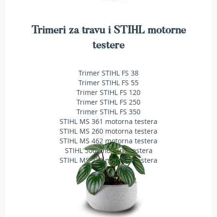
a
t
r
Trimeri za travu i STIHL motorne
a
v
testere
u
N
Trimer STIHL FS 38
o
Trimer STIHL FS 55
ž
Trimer STIHL FS 120
e
Trimer STIHL FS 250
v
Trimer STIHL FS 350
i
STIHL MS 361 motorna testera
z
STIHL MS 260 motorna testera
a
STIHL MS 462 motorna testera
k
STIHL 500i motorna testera
o
STIHL MS 230 motorna testera
s
i
l
i
c
e