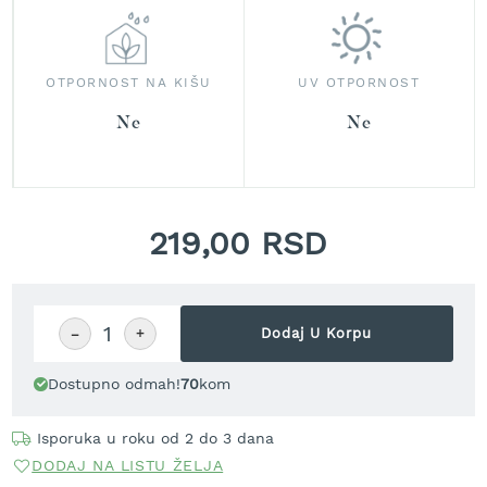
r
a
v
u
OTPORNOST NA KIŠU
UV OTPORNOST
S
Ne
Ne
a
m
o
h
o
219,00 RSD
d
n
e
k
o
−
+
Dodaj U Korpu
s
i
l
Dostupno odmah!
70
kom
i
c
Isporuka u roku od 2 do 3 dana
e
z
DODAJ NA LISTU ŽELJA
a