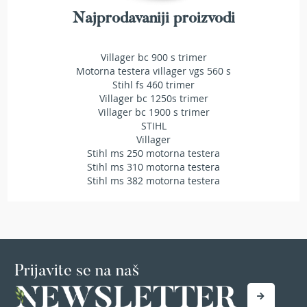
T
Najprodavaniji proizvodi
r
i
m
Villager bc 900 s trimer
e
Motorna testera villager vgs 560 s
r
Stihl fs 460 trimer
i
z
Villager bc 1250s trimer
a
Villager bc 1900 s trimer
t
STIHL
r
Villager
a
Stihl ms 250 motorna testera
v
Stihl ms 310 motorna testera
u
Stihl ms 382 motorna testera
A
k
u
m
u
l
Prijavite se na naš
a
t
o