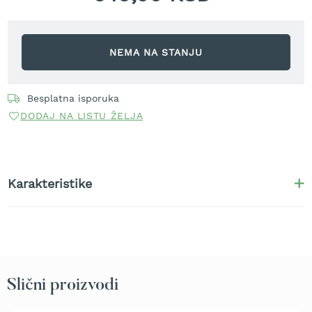
r
a
v
u
NEMA NA STANJU
S
a
m
Besplatna isporuka
o
DODAJ NA LISTU ŽELJA
h
o
d
n
e
Karakteristike
k
o
s
i
l
i
c
Slični proizvodi
e
z
a