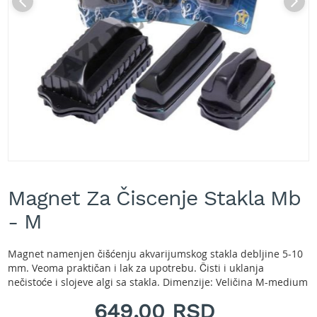
A
k
u
m
u
l
a
t
o
r
s
k
e
Skip
k
to
o
Magnet Za Čiscenje Stakla Mb
the
s
beginning
- M
i
of
l
the
i
images
Magnet namenjen čišćenju akvarijumskog stakla debljine 5-10
c
gallery
mm. Veoma praktičan i lak za upotrebu. Čisti i uklanja
e
nečistoće i slojeve algi sa stakla. Dimenzije: Veličina M-medium
z
a
649,00 RSD
t