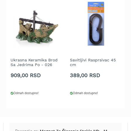
t
r
a
v
u
K
o
s
i
Ukrasna Keramika Brod
Savitljivi Rasprsivac 45
l
Sa Jedrima Po - 026
cm
i
c
909,00 RSD
389,00 RSD
e
z
a
Odmah dostupno!
Odmah dostupno!
t
r
a
v
u
n
a