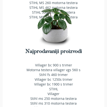
a
STIHL MS 260 motorna testera
t
STIHL MS 462 motorna testera
r
STIHL 500i motorna testera
a
STIHL MS 230 motorna testera
v
u
N
o
ž
e
Najprodavaniji proizvodi
v
i
z
Villager bc 900 s trimer
a
Motorna testera villager vgs 560 s
k
Stihl fs 460 trimer
o
s
Villager bc 1250s trimer
i
Villager bc 1900 s trimer
l
STIHL
i
Villager
c
Stihl ms 250 motorna testera
e
Stihl ms 310 motorna testera