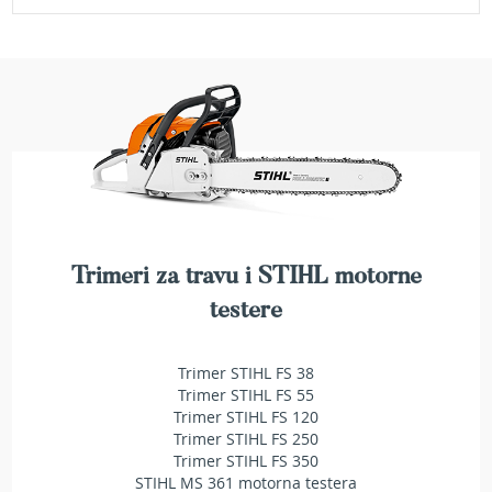
e
z
a
t
r
a
v
u
R
o
b
o
Trimeri za travu i STIHL motorne
t
testere
k
o
s
Trimer STIHL FS 38
i
Trimer STIHL FS 55
l
i
Trimer STIHL FS 120
c
Trimer STIHL FS 250
e
Trimer STIHL FS 350
z
STIHL MS 361 motorna testera