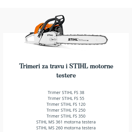
e
z
a
t
r
a
v
u
R
o
Trimeri za travu i STIHL motorne
b
o
testere
t
k
o
Trimer STIHL FS 38
s
Trimer STIHL FS 55
i
Trimer STIHL FS 120
l
Trimer STIHL FS 250
i
Trimer STIHL FS 350
c
STIHL MS 361 motorna testera
e
STIHL MS 260 motorna testera
z