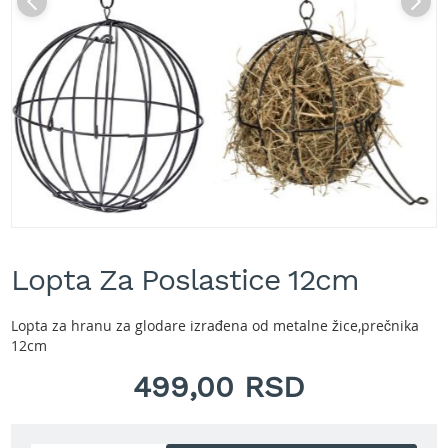
A
k
u
m
u
l
a
t
o
r
s
k
e
Skip
k
to
o
Lopta Za Poslastice 12cm
the
s
beginning
i
of
l
Lopta za hranu za glodare izrađena od metalne žice,prečnika
the
i
12cm
images
c
gallery
499,00 RSD
e
z
a
t