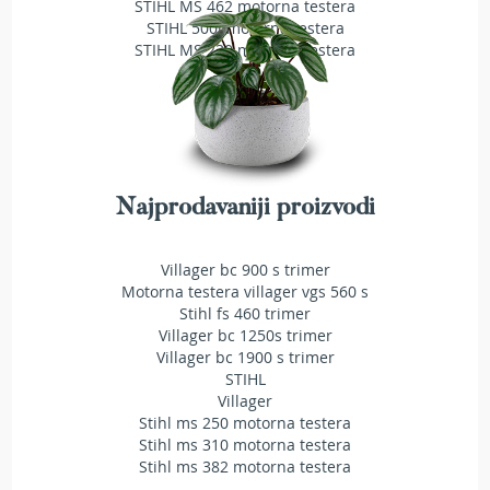
STIHL MS 462 motorna testera
a
STIHL 500i motorna testera
t
r
STIHL MS 230 motorna testera
a
v
u
N
o
ž
Najprodavaniji proizvodi
e
v
i
Villager bc 900 s trimer
z
Motorna testera villager vgs 560 s
a
Stihl fs 460 trimer
k
Villager bc 1250s trimer
o
Villager bc 1900 s trimer
s
STIHL
i
Villager
l
Stihl ms 250 motorna testera
i
Stihl ms 310 motorna testera
c
Stihl ms 382 motorna testera
e