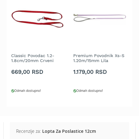
t
r
a
v
u
K
o
s
Classic Povodac 1.2-
Premium Povodnik Xs-S
K
i
1.8cm/20mm Crveni
1.20m/15mm Lila
O
l
i
669,00 RSD
1.179,00 RSD
1
c
e
z
Odmah dostupno!
Odmah dostupno!
a
t
r
a
v
u
n
Recenzije za:
Lopta Za Poslastice 12cm
a