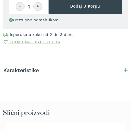
r
−
+
Dodaj U Korpu
a
v
u
Dostupno odmah!
1
kom
S
Isporuka u roku od 2 do 3 dana
a
m
DODAJ NA LISTU ŽELJA
o
h
o
d
n
Karakteristike
e
k
o
s
i
l
i
Slični proizvodi
c
e
z
a