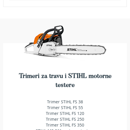
a
t
r
a
v
u
N
o
ž
e
v
i
z
Trimeri za travu i STIHL motorne
a
testere
k
o
s
Trimer STIHL FS 38
i
l
Trimer STIHL FS 55
i
Trimer STIHL FS 120
c
Trimer STIHL FS 250
e
Trimer STIHL FS 350