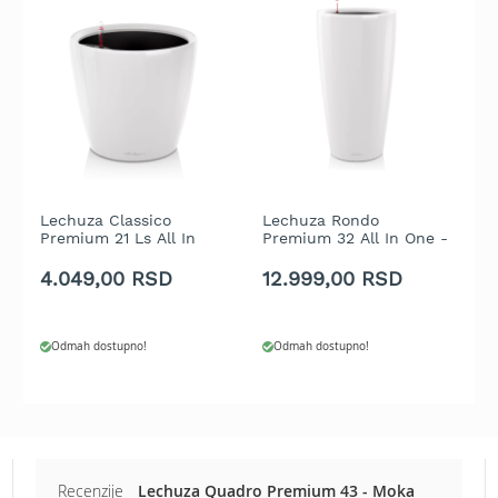
b
e
n
z
i
n
E
l
e
k
Lechuza Classico
Lechuza Rondo
L
Premium 21 Ls All In
Premium 32 All In One -
I
t
One - Bela visoki sjaj
Bela visoki sjaj
r
4.049,00 RSD
12.999,00 RSD
4
i
č
n
e
Odmah dostupno!
Odmah dostupno!
k
o
s
i
l
i
Recenzije
Lechuza Quadro Premium 43 - Moka
c