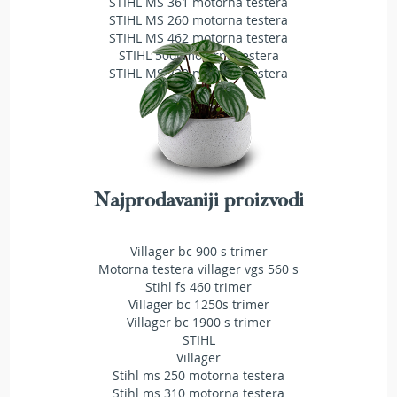
STIHL MS 361 motorna testera
T
STIHL MS 260 motorna testera
r
STIHL MS 462 motorna testera
i
STIHL 500i motorna testera
m
STIHL MS 230 motorna testera
e
r
i
z
a
t
r
a
Najprodavaniji proizvodi
v
u
Villager bc 900 s trimer
A
Motorna testera villager vgs 560 s
k
Stihl fs 460 trimer
u
Villager bc 1250s trimer
m
Villager bc 1900 s trimer
u
STIHL
l
Villager
a
t
Stihl ms 250 motorna testera
o
Stihl ms 310 motorna testera