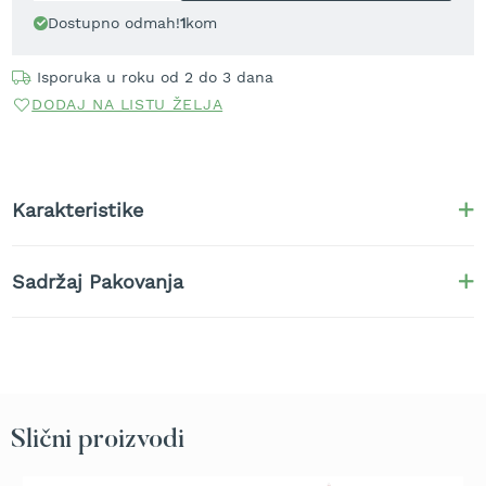
t
Dostupno odmah!
1
kom
r
a
Isporuka u roku od 2 do 3 dana
v
u
DODAJ NA LISTU ŽELJA
K
o
s
i
Karakteristike
l
i
c
Sadržaj Pakovanja
e
z
a
t
r
a
v
u
Slični proizvodi
n
a