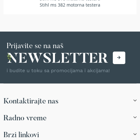
r
Stihl ms 382 motorna testera
s
k
i
t
r
i
Prijavite se na naš
m
e
r
i
z
i budite u toku sa promocijama i akcijama!
a
t
r
a
v
Kontaktirajte nas
u
B
Radno vreme
e
n
Brzi linkovi
z