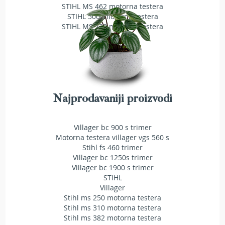
STIHL MS 462 motorna testera
T
STIHL 500i motorna testera
r
STIHL MS 230 motorna testera
i
m
e
r
i
z
a
t
Najprodavaniji proizvodi
r
a
v
u
Villager bc 900 s trimer
Motorna testera villager vgs 560 s
A
Stihl fs 460 trimer
k
Villager bc 1250s trimer
u
Villager bc 1900 s trimer
m
STIHL
u
Villager
l
Stihl ms 250 motorna testera
a
Stihl ms 310 motorna testera
t
Stihl ms 382 motorna testera
o