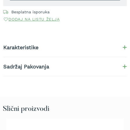
t
r
Besplatna isporuka
a
DODAJ NA LISTU ŽELJA
v
u
K
o
Karakteristike
s
i
l
i
Sadržaj Pakovanja
c
e
z
a
t
r
a
Slični proizvodi
v
u
n
a