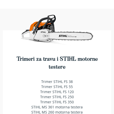
a
t
r
a
v
u
N
o
ž
e
v
Trimeri za travu i STIHL motorne
i
z
testere
a
k
o
Trimer STIHL FS 38
s
Trimer STIHL FS 55
i
Trimer STIHL FS 120
l
Trimer STIHL FS 250
i
Trimer STIHL FS 350
c
STIHL MS 361 motorna testera
e
STIHL MS 260 motorna testera