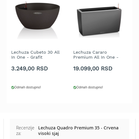
b
e
n
z
i
n
E
l
Lechuza Cubeto 30 All
Lechuza Cararo
L
e
In One - Grafit
Premium All In One -
P
k
Boja uglja metalik
m
t
3.249,00 RSD
19.099,00 RSD
3
r
i
č
Odmah dostupno!
Odmah dostupno!
n
e
k
o
s
i
l
Recenzije
Lechuza Quadro Premium 35 - Crvena
i
za:
visoki sjaj
c