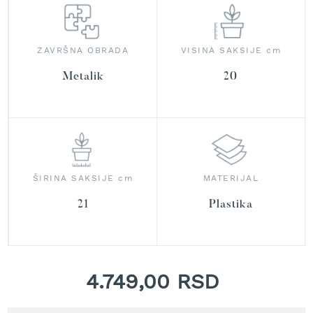
r
a
v
u
ZAVRŠNA OBRADA
VISINA SAKSIJE cm
S
Metalik
20
a
m
o
h
o
d
n
e
ŠIRINA SAKSIJE cm
MATERIJAL
k
o
21
Plastika
s
i
l
i
c
4.749,00 RSD
e
z
a