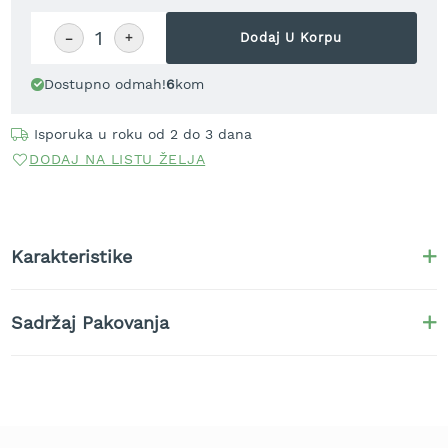
t
r
−
+
Dodaj U Korpu
a
v
Dostupno odmah!
6
kom
u
K
Isporuka u roku od 2 do 3 dana
o
DODAJ NA LISTU ŽELJA
s
i
l
i
c
Karakteristike
e
z
a
Sadržaj Pakovanja
t
r
a
v
u
n
a