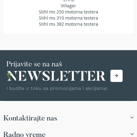
r
Villager
s
Stihl ms 250 motorna testera
k
Stihl ms 310 motorna testera
i
Stihl ms 382 motorna testera
t
r
i
m
e
r
i
Prijavite se na naš
z
a
t
r
i budite u toku sa promocijama i akcijama!
a
v
u
B
Kontaktirajte nas
e
n
z
Radno vreme