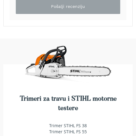
a
Pošalji recenziju
t
r
a
v
u
N
o
ž
e
v
i
z
a
k
o
Trimeri za travu i STIHL motorne
s
i
testere
l
i
c
Trimer STIHL FS 38
e
Trimer STIHL FS 55