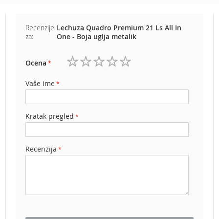
e
z
a
Recenzije
Lechuza Quadro Premium 21 Ls All In
t
za:
One - Boja uglja metalik
r
a
Ocena
v
1
2
3
4
5
u
zvezdica
zvezdice
zvezdice
zvezdice
zvezdice
Vaše ime
R
o
b
Kratak pregled
o
t
k
o
Recenzija
s
i
l
i
c
e
z