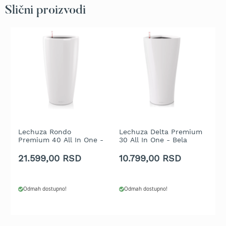
b
Slični proizvodi
e
n
z
i
n
E
l
e
k
t
r
i
Lechuza Rondo
Lechuza Delta Premium
L
č
Premium 40 All In One -
30 All In One - Bela
3
n
Bela visoki sjaj
visoki sjaj
vi
21.599,00 RSD
10.799,00 RSD
1
e
k
o
s
Odmah dostupno!
Odmah dostupno!
i
l
i
c