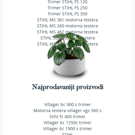
Trimer STIHL FS 120
T
Trimer STIHL FS 250
r
Trimer STIHL FS 350
i
STIHL MS 361 motorna testera
m
STIHL MS 260 motorna testera
e
STIHL MS 462 motorna testera
r
i
STIHL 500i motorna testera
z
STIHL MS 230 motorna testera
a
t
r
a
v
u
Najprodavaniji proizvodi
A
k
u
Villager bc 900 s trimer
m
u
Motorna testera villager vgs 560 s
l
Stihl fs 460 trimer
a
Villager bc 1250s trimer
t
Villager bc 1900 s trimer
o
STIHL