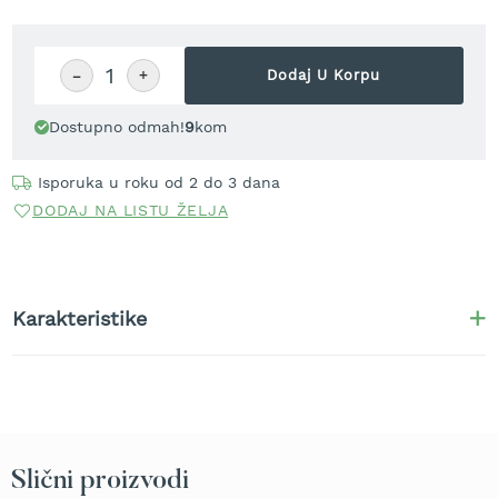
r
a
v
u
−
+
Dodaj U Korpu
S
Dostupno odmah!
9
kom
a
m
o
Isporuka u roku od 2 do 3 dana
h
DODAJ NA LISTU ŽELJA
o
d
n
e
k
Karakteristike
o
s
i
l
i
c
e
z
Slični proizvodi
a