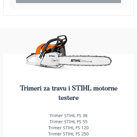
e
z
a
t
r
a
v
u
R
o
b
o
t
k
Trimeri za travu i STIHL motorne
o
testere
s
i
l
Trimer STIHL FS 38
i
Trimer STIHL FS 55
c
e
Trimer STIHL FS 120
z
Trimer STIHL FS 250