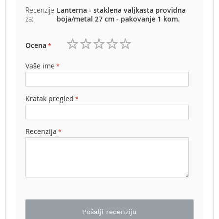
b
Recenzije
Lanterna - staklena valjkasta providna
e
za:
boja/metal 27 cm - pakovanje 1 kom.
n
z
i
Ocena
n
1
2
3
4
5
zvezdica
zvezdice
zvezdice
zvezdice
zvezdice
Vaše ime
E
l
e
k
Kratak pregled
t
r
i
Recenzija
č
n
e
k
o
s
i
l
i
Pošalji recenziju
c