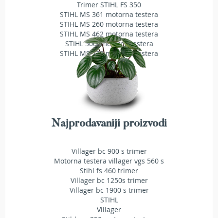
a
Trimer STIHL FS 350
t
STIHL MS 361 motorna testera
r
STIHL MS 260 motorna testera
a
STIHL MS 462 motorna testera
v
STIHL 500i motorna testera
u
STIHL MS 230 motorna testera
N
o
ž
e
v
i
Najprodavaniji proizvodi
z
a
k
Villager bc 900 s trimer
o
Motorna testera villager vgs 560 s
s
Stihl fs 460 trimer
i
l
Villager bc 1250s trimer
i
Villager bc 1900 s trimer
c
STIHL
e
Villager