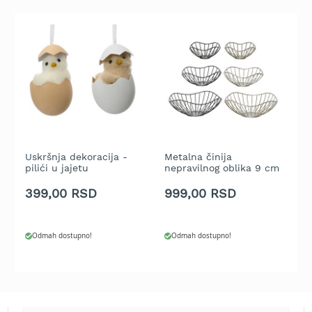
t
r
a
v
u
K
o
s
i
l
Uskršnja dekoracija -
Metalna činija
L
i
pilići u jajetu
nepravilnog oblika 9 cm
d
c
e
399,00 RSD
999,00 RSD
2
z
a
t
r
Odmah dostupno!
Odmah dostupno!
a
v
u
n
a