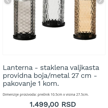
A
k
u
m
u
l
a
t
o
r
s
k
e
Skip
k
to
o
Lanterna - staklena valjkasta
the
s
beginning
providna boja/metal 27 cm -
i
of
l
the
pakovanje 1 kom.
i
images
c
gallery
e
Dimenzije proizvoda: prečnik 10.5cm x visina 27.5cm.
z
a
1.499,00 RSD
t