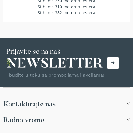
Stihl ms 250 motorna testera
T
Stihl ms 310 motorna testera
r
Stihl ms 382 motorna testera
i
m
e
r
i
z
a
Prijavite se na naš
t
r
a
v
u
i budite u toku sa promocijama i akcijama!
A
k
u
m
Kontaktirajte nas
u
l
Radno vreme
a
t
o