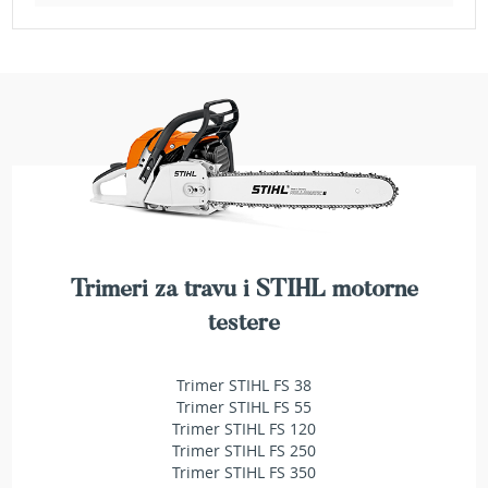
e
z
a
t
r
a
v
u
R
o
b
o
t
Trimeri za travu i STIHL motorne
k
testere
o
s
i
Trimer STIHL FS 38
l
Trimer STIHL FS 55
i
Trimer STIHL FS 120
c
Trimer STIHL FS 250
e
Trimer STIHL FS 350
z