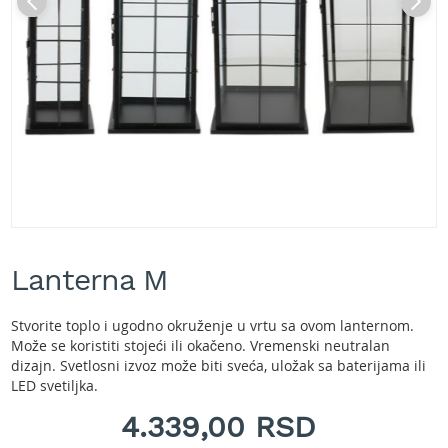
A
k
u
m
u
l
a
t
o
r
s
k
e
Skip
k
to
o
Lanterna M
the
s
beginning
i
of
l
Stvorite toplo i ugodno okruženje u vrtu sa ovom lanternom.
the
i
Može se koristiti stojeći ili okačeno. Vremenski neutralan
images
c
dizajn. Svetlosni izvoz može biti sveća, uložak sa baterijama ili
gallery
e
LED svetiljka.
z
a
4.339,00 RSD
t