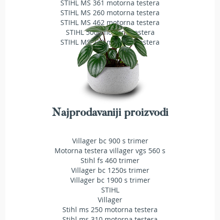
STIHL MS 361 motorna testera
a
STIHL MS 260 motorna testera
t
r
STIHL MS 462 motorna testera
a
STIHL 500i motorna testera
v
STIHL MS 230 motorna testera
u
N
o
ž
e
v
Najprodavaniji proizvodi
i
z
a
Villager bc 900 s trimer
k
Motorna testera villager vgs 560 s
o
Stihl fs 460 trimer
s
Villager bc 1250s trimer
i
Villager bc 1900 s trimer
l
STIHL
i
Villager
c
Stihl ms 250 motorna testera
e
Stihl ms 310 motorna testera