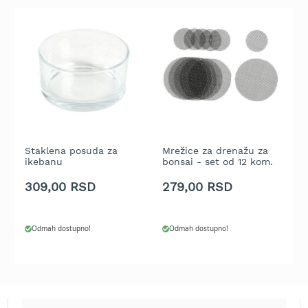
t
r
a
v
u
K
o
s
i
l
Staklena posuda za
Mrežice za drenažu za
P
i
ikebanu
bonsai - set od 12 kom.
k
c
t
e
b
309,00 RSD
279,00 RSD
1
z
a
t
Odmah dostupno!
Odmah dostupno!
r
a
v
u
n
a