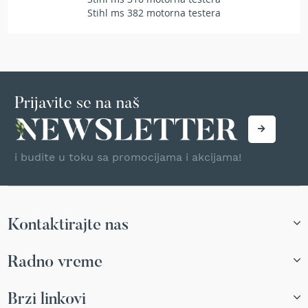
T
Stihl ms 382 motorna testera
r
i
m
e
r
i
z
Prijavite se na naš
a
t
r
a
i budite u toku sa promocijama i akcijama!
v
u
A
k
Kontaktirajte nas
u
m
u
Radno vreme
l
a
t
Brzi linkovi
o