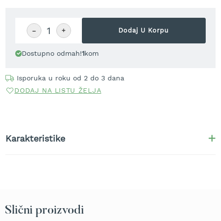
r
a
v
−
+
Dodaj U Korpu
u
S
Dostupno odmah!
1
kom
a
m
Isporuka u roku od 2 do 3 dana
o
h
DODAJ NA LISTU ŽELJA
o
d
n
e
k
Karakteristike
o
s
i
l
i
c
e
Slični proizvodi
z
a