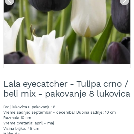
A
k
u
m
u
l
a
t
o
r
s
k
e
Skip
k
to
o
Lala eyecatcher - Tulipa crno /
the
s
beginning
beli mix - pakovanje 8 lukovica
i
of
l
the
i
images
Broj lukovica u pakovanju: 8
c
gallery
Vreme sadnje: septembar - decembar Dubina sadnje: 10 cm
e
Razmak: 10 cm
z
Vreme cvetanja: april - maj
a
Visina biljke: 45 cm
t
Miris: Ne