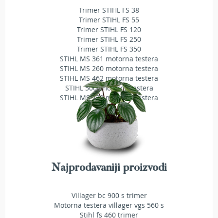
a
Trimer STIHL FS 38
t
Trimer STIHL FS 55
r
Trimer STIHL FS 120
a
Trimer STIHL FS 250
v
Trimer STIHL FS 350
u
STIHL MS 361 motorna testera
STIHL MS 260 motorna testera
N
o
STIHL MS 462 motorna testera
ž
STIHL 500i motorna testera
e
STIHL MS 230 motorna testera
v
i
z
a
k
o
s
Najprodavaniji proizvodi
i
l
i
Villager bc 900 s trimer
c
Motorna testera villager vgs 560 s
e
Stihl fs 460 trimer