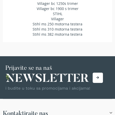
Villager bc 1250s trimer
T
Villager bc 1900 s trimer
r
i
STIHL
m
Villager
e
Stihl ms 250 motorna testera
r
Stihl ms 310 motorna testera
i
Stihl ms 382 motorna testera
z
a
t
r
a
v
u
Prijavite se na naš
A
k
u
i budite u toku sa promocijama i akcijama!
m
u
l
a
t
Kontaktirajte nas
o