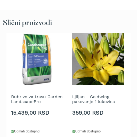
t
r
a
Slični proizvodi
v
u
K
o
s
i
l
i
c
e
z
a
Đubrivo za travu Garden
Ljiljan - Goldwing -
D
t
LandscapePro
pakovanje 1 lukovica
p
r
27+6+8+2MgO - Full
a
Season 15 kg
15.439,00 RSD
359,00 RSD
2
v
u
n
Odmah dostupno!
Odmah dostupno!
a