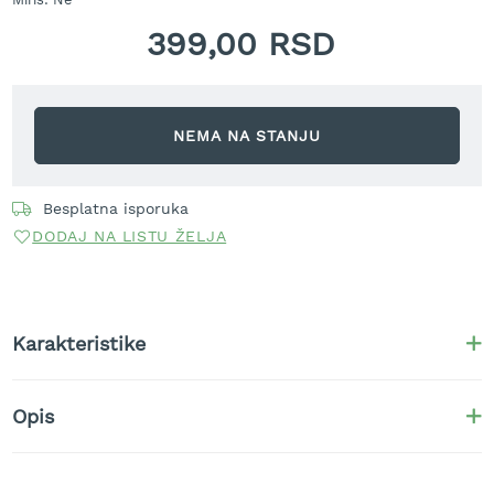
r
a
399,00 RSD
v
u
S
a
NEMA NA STANJU
m
o
h
Besplatna isporuka
o
DODAJ NA LISTU ŽELJA
d
n
e
k
o
Karakteristike
s
i
l
i
Opis
c
e
z
a