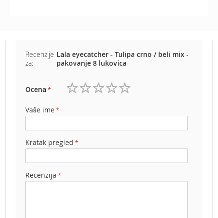
b
e
n
z
i
n
Recenzije
Lala eyecatcher - Tulipa crno / beli mix -
za:
pakovanje 8 lukovica
E
l
e
Ocena
k
1
2
3
4
5
t
zvezdica
zvezdice
zvezdice
zvezdice
zvezdice
Vaše ime
r
i
č
Kratak pregled
n
e
k
o
Recenzija
s
i
l
i
c