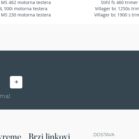
 MS 462 motorna testera
Stihl fs 460 trimer
HL 500i motorna testera
Villager bc 1250s tri
 MS 230 motorna testera
Villager bc 1900 s tri
ama!
DOSTAVA
vreme
Brzi linkovi