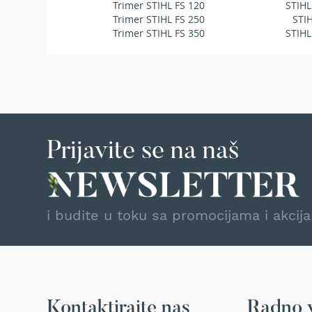
Trimer STIHL FS 120
STIHL
Traktor
Trimer STIHL FS 250
STI
kosačice
Trimer STIHL FS 350
STIHL
Prozračivači
trave
(Aeratori)
Električne
makaze
za
šišanje
Prijavite se na naš
trave
Perači
pod
pritiskom
i budite u toku sa promocijama i akcij
Usisivači
za
mokro
i
suvo
usisavanje
Kontaktirajte nas
Radno 