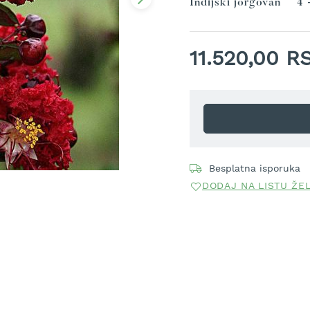
Indijski jorgovan
4 
11.520,00 R
Besplatna isporuka
DODAJ NA LISTU ŽE