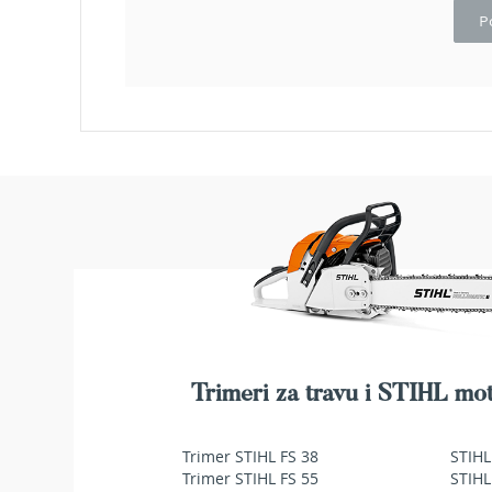
makaze
P
za
živu
ogradu
Baštenske
pumpe
za
vodu
Potapajuće
pumpe
za
čistu
vodu
Potapajuće
pumpe
za
prljavu
Trimeri za travu i STIHL mot
vodu
Pumpe
Trimer STIHL FS 38
STIHL
za
Trimer STIHL FS 55
STIHL
navodnjavanje