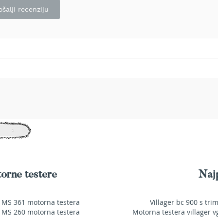
ošalji recenziju
orne testere
Najp
 MS 361 motorna testera
Villager bc 900 s tri
 MS 260 motorna testera
Motorna testera villager v