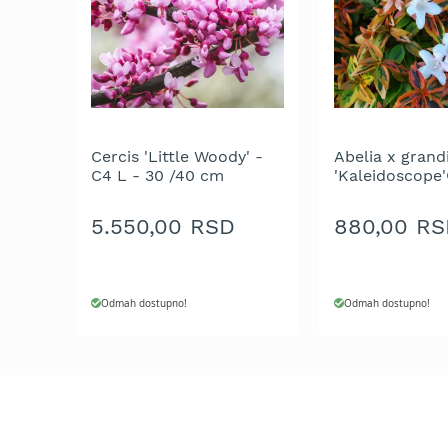
Aku
motorne
testere
Benzinske
motorne
testere
Električne
Cercis 'Little Woody' -
Abelia x grand
motorne
C4 L - 30 /40 cm
'Kaleidoscope'
testere
20/25 cm
5.550,00 RSD
880,00 RS
Teleskopske
motorne
testere
Lanci
Odmah dostupno!
Odmah dostupno!
za
motornu
testeru
Mačevi
za
motornu
testeru