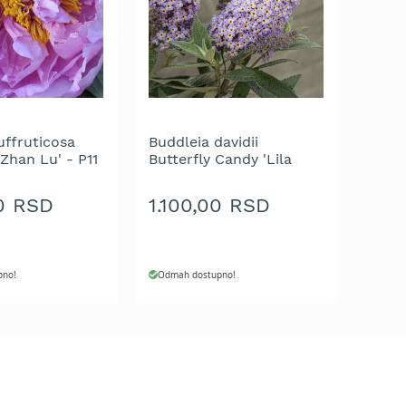
uffruticosa
Buddleia davidii
Zhan Lu' - P11
Butterfly Candy 'Lila
m
Sweethart' - C3 L -
20/30 cm
00 RSD
1.100,00 RSD
pno!
Odmah dostupno!