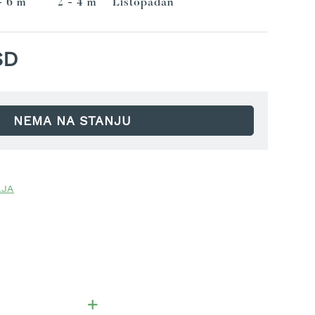
- 6 m
2 - 4 m
Listopadan
SD
NEMA NA STANJU
LJA