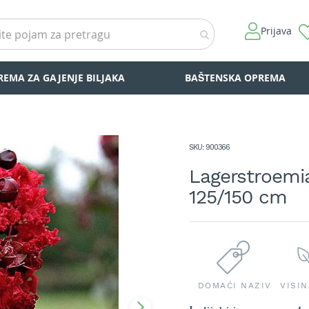
Prijava
REMA ZA GAJENJE BILJAKA
BAŠTENSKA OPREMA
SKU
900366
Lagerstroemia
125/150 cm
DOMAĆI NAZIV
VISI