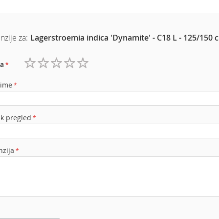
nzije za:
Lagerstroemia indica 'Dynamite' - C18 L - 125/150 
a
1
2
3
4
5
zvezdica
zvezdice
zvezdice
zvezdice
zvezdice
 ime
ak pregled
nzija