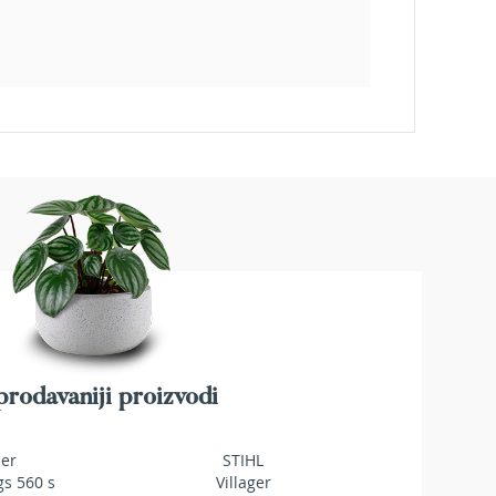
rodavaniji proizvodi
mer
STIHL
gs 560 s
Villager