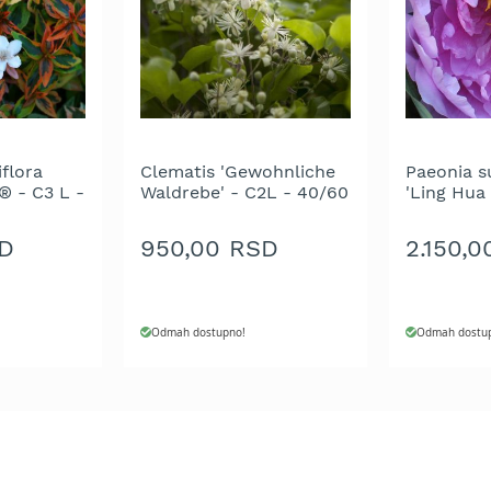
iflora
Clematis 'Gewohnliche
Paeonia s
® - C3 L -
Waldrebe' - C2L - 40/60
'Ling Hua 
cm
- 15/20 c
D
950,00 RSD
2.150,
Odmah dostupno!
Odmah dostu