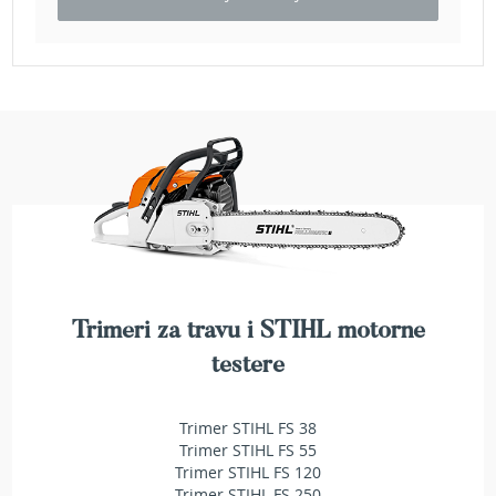
e
z
a
t
r
a
v
u
R
o
b
o
t
k
Trimeri za travu i STIHL motorne
o
s
testere
i
l
i
Trimer STIHL FS 38
c
Trimer STIHL FS 55
e
Trimer STIHL FS 120
z
Trimer STIHL FS 250