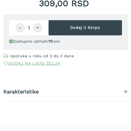
309,00 RSD
r
a
v
u
−
+
Dodaj U Korpu
S
a
m
Dostupno odmah!
11
kom
o
h
Isporuka u roku od 2 do 3 dana
o
DODAJ NA LISTU ŽELJA
d
n
e
k
o
Karakteristike
s
i
l
i
c
e
z
a