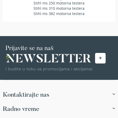
Stihl ms 250 motorna testera
T
Stihl ms 310 motorna testera
r
Stihl ms 382 motorna testera
i
m
e
r
i
z
a
t
Prijavite se na naš
r
a
v
u
i budite u toku sa promocijama i akcijama!
A
k
u
m
Kontaktirajte nas
u
l
a
Radno vreme
t
o