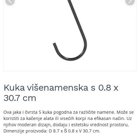
A
k
u
m
u
l
a
t
o
r
s
k
e
Skip
k
to
o
Kuka višenamenska s 0.8 x
the
s
beginning
30.7 cm
i
of
l
the
i
images
Ova jaka i čvrsta S kuka pogodna za različite namene. Može se
c
gallery
koristiti za kačenje alata ili visećih korpi na efikasan način. Uz
e
njihov moderan dizajn, dodaju i estetsku vrednost prostoru.
z
Dimenzije proizvoda: D 8.7 x Š 0.8 x V 30.7 cm.
a
t