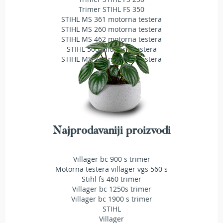
a
Trimer STIHL FS 350
t
STIHL MS 361 motorna testera
r
STIHL MS 260 motorna testera
a
STIHL MS 462 motorna testera
v
STIHL 500i motorna testera
u
STIHL MS 230 motorna testera
N
o
ž
e
v
i
z
Najprodavaniji proizvodi
a
k
o
Villager bc 900 s trimer
s
Motorna testera villager vgs 560 s
i
Stihl fs 460 trimer
l
Villager bc 1250s trimer
i
Villager bc 1900 s trimer
c
STIHL
e
Villager