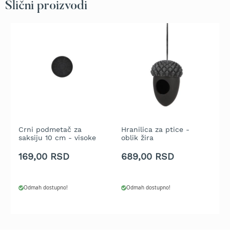
Slični proizvodi
t
r
a
v
u
K
o
s
i
l
i
c
Crni podmetač za
Hranilica za ptice -
B
e
saksiju 10 cm - visoke
oblik žira
p
z
ivice
p
169,00 RSD
689,00 RSD
7
a
t
r
a
Odmah dostupno!
Odmah dostupno!
v
u
n
a