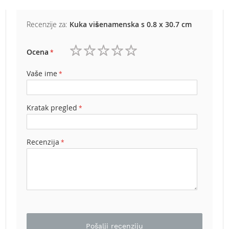
b
e
n
Recenzije za:
Kuka višenamenska s 0.8 x 30.7 cm
z
i
Ocena
n
1
2
3
4
5
zvezdica
zvezdice
zvezdice
zvezdice
zvezdice
E
Vaše ime
l
e
k
Kratak pregled
t
r
i
č
Recenzija
n
e
k
o
s
i
l
i
Pošalji recenziju
c