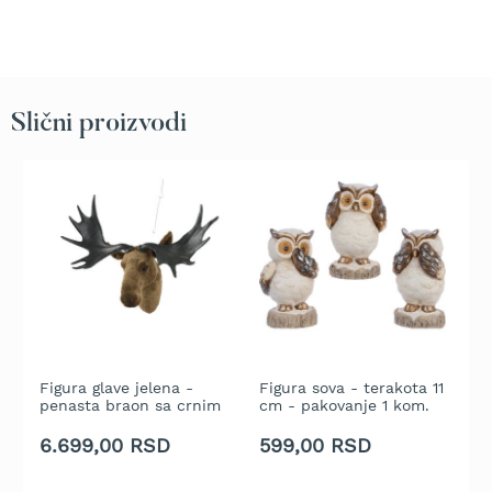
t
r
a
v
u
Slični proizvodi
K
o
s
i
l
i
c
e
z
a
t
r
Figura glave jelena -
Figura sova - terakota 11
U
a
penasta braon sa crnim
cm - pakovanje 1 kom.
o
v
rogovima - 44x61x26 cm
d
u
6
6.699,00 RSD
599,00 RSD
1
n
1
a