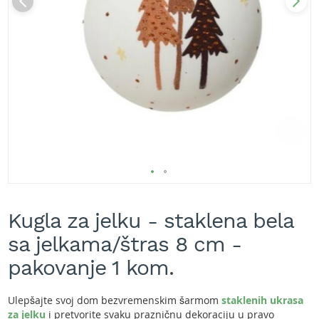
A
k
u
m
u
l
a
t
o
r
s
k
e
k
Skip
o
s
to
Kugla za jelku - staklena bela
i
the
l
beginning
sa jelkama/štras 8 cm -
i
of
c
the
pakovanje 1 kom.
e
images
z
gallery
a
Ulepšajte svoj dom bezvremenskim šarmom
staklenih ukrasa
t
za jelku
i pretvorite svaku prazničnu dekoraciju u pravo