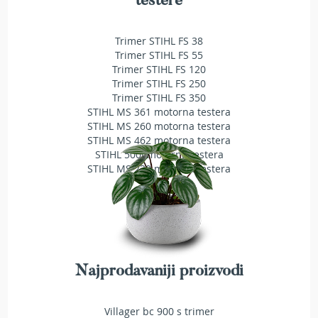
testere
a
t
r
Trimer STIHL FS 38
a
Trimer STIHL FS 55
v
Trimer STIHL FS 120
u
Trimer STIHL FS 250
Trimer STIHL FS 350
N
STIHL MS 361 motorna testera
o
STIHL MS 260 motorna testera
ž
STIHL MS 462 motorna testera
e
STIHL 500i motorna testera
v
i
STIHL MS 230 motorna testera
z
a
k
o
s
i
l
Najprodavaniji proizvodi
i
c
e
Villager bc 900 s trimer