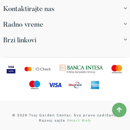
r
Kontaktirajte nas
s
k
i
Radno vreme
t
r
i
Brzi linkovi
m
e
r
i
z
a
t
r
a
v
u
B
e
© 2026 Tvoj Garden Centar. Sva prava zadržana.
n
Razvoj sajta
Smart Web
z