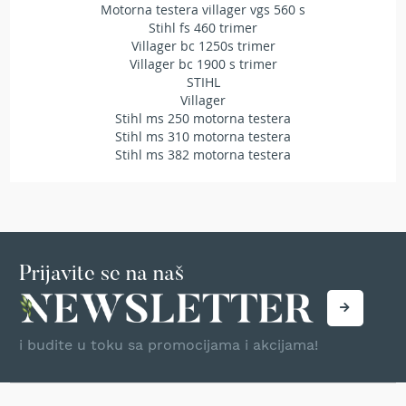
Motorna testera villager vgs 560 s
T
Stihl fs 460 trimer
r
Villager bc 1250s trimer
i
Villager bc 1900 s trimer
m
e
STIHL
r
Villager
i
Stihl ms 250 motorna testera
z
Stihl ms 310 motorna testera
a
Stihl ms 382 motorna testera
t
r
a
v
u
A
Prijavite se na naš
k
u
m
u
i budite u toku sa promocijama i akcijama!
l
a
t
o