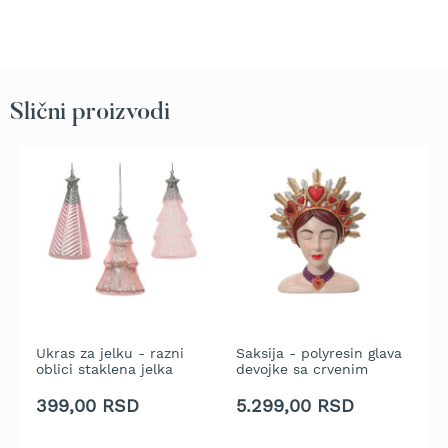
t
r
a
v
u
Slični proizvodi
K
o
s
i
l
i
c
e
z
a
t
r
Ukras za jelku - razni
Saksija - polyresin glava
G
a
oblici staklena jelka
devojke sa crvenim
z
v
roze sa zlatnim vrhom
srcima - 23 cm
l
u
12 cm - pakovanje 1
p
399,00 RSD
5.299,00 RSD
1
n
kom.
a