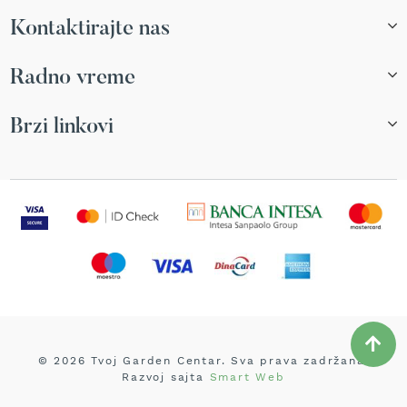
r
Kontaktirajte nas
s
k
i
Radno vreme
t
r
i
Brzi linkovi
m
e
r
i
z
a
t
r
a
v
u
B
e
© 2026 Tvoj Garden Centar. Sva prava zadržana.
n
Razvoj sajta
Smart Web
z