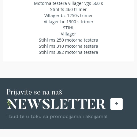
Motorna testera villager vgs 560 s
T
Stihl fs 460 trimer
r
Villager bc 1250s trimer
i
Villager bc 1900 s trimer
m
e
STIHL
r
Villager
i
Stihl ms 250 motorna testera
z
Stihl ms 310 motorna testera
a
Stihl ms 382 motorna testera
t
r
a
v
u
A
Prijavite se na naš
k
u
m
u
i budite u toku sa promocijama i akcijama!
l
a
t
o