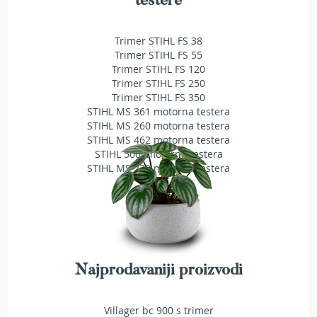
testere
a
t
r
Trimer STIHL FS 38
a
Trimer STIHL FS 55
v
Trimer STIHL FS 120
u
Trimer STIHL FS 250
Trimer STIHL FS 350
N
STIHL MS 361 motorna testera
o
STIHL MS 260 motorna testera
ž
STIHL MS 462 motorna testera
e
STIHL 500i motorna testera
v
i
STIHL MS 230 motorna testera
z
a
k
o
s
i
l
Najprodavaniji proizvodi
i
c
e
Villager bc 900 s trimer