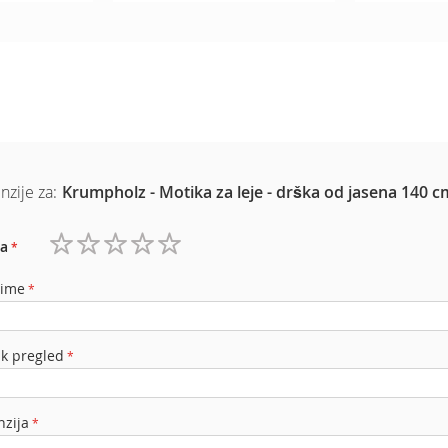
nzije za:
Krumpholz - Motika za leje - drška od jasena 140 c
a
1
2
3
4
5
zvezdica
zvezdice
zvezdice
zvezdice
zvezdice
 ime
ak pregled
nzija