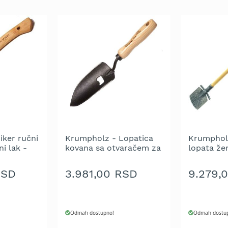
iker ručni
Krumpholz - Lopatica
Krumphol
ni lak -
kovana sa otvaračem za
lopata že
i drveta
flaše - drška od jasena
kovana iz
14cm
komada -
RSD
3.981,00 RSD
9.279,
jasena la
nemački o
Odmah dostupno!
Odmah dostu