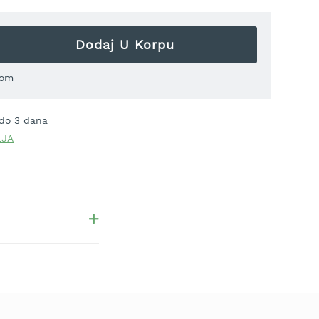
Dodaj U Korpu
om
 do 3 dana
LJA