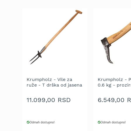
trimeri
za
travu
Električni
trimeri
za
travu
Cirkulari
i
noževi
za
trimer
Krumpholz - Vile za
Krumpholz - P
Glave
ruže - T drška od jasena
0.6 kg - prozir
za
90 cm
drška od hikor
trimer
40 cm
11.099,00 RSD
6.549,00 
Strune
za
trimer
Odmah dostupno!
Odmah dostupno!
Motorne
testere