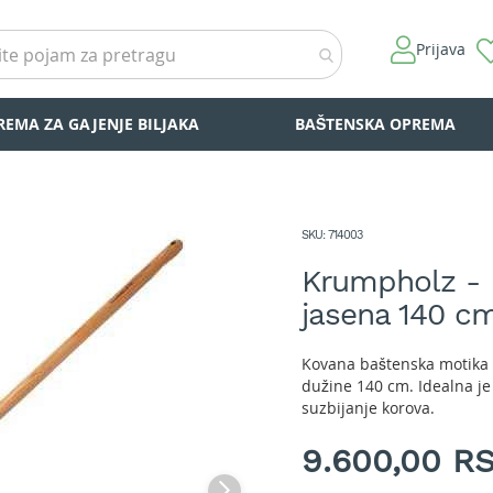
Prijava
REMA ZA GAJENJE BILJAKA
BAŠTENSKA OPREMA
SKU
714003
Krumpholz - M
jasena 140 c
Kovana baštenska motika
dužine 140 cm. Idealna je 
suzbijanje korova.
9.600,00 R