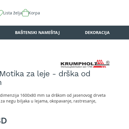
Lista želja
Korpa
BAŠTENSKI NAMEŠTAJ
DEKORACIJA
otika za leje - drška od
m
 dimenzija 1600x80 mm sa drškom od jasenovog drveta
za negu biljaka u lejama, okopavanje, rastresanje,
SD