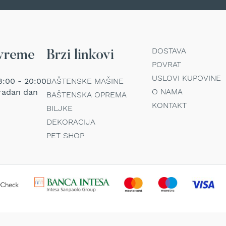
DOSTAVA
vreme
Brzi linkovi
POVRAT
USLOVI KUPOVINE
:00 - 20:00
BAŠTENSKE MAŠINE
O NAMA
radan dan
BAŠTENSKA OPREMA
KONTAKT
BILJKE
DEKORACIJA
PET SHOP