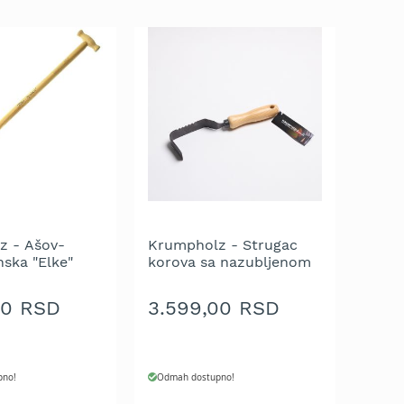
z - Ašov-
Krumpholz - Strugac
nska "Elke"
korova sa nazubljenom
 jednog
ivicom - drška od jasena
 drška od
14cm
00 RSD
3.599,00 RSD
kirana 85 cm
blik
pno!
Odmah dostupno!