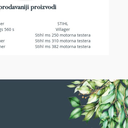
rodavaniji proizvodi
mer
STIHL
gs 560 s
Villager
Stihl ms 250 motorna testera
mer
Stihl ms 310 motorna testera
mer
Stihl ms 382 motorna testera