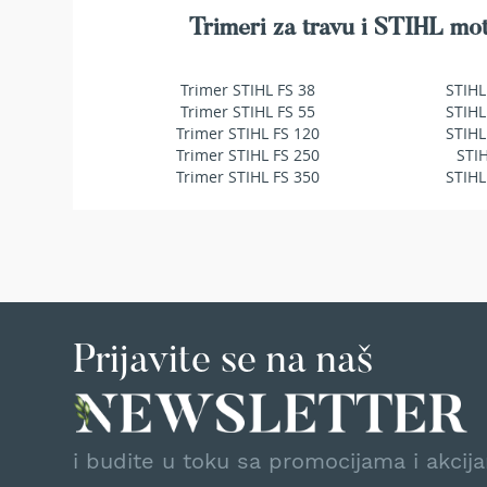
makaze
Trimeri za travu i STIHL mot
za
živu
ogradu
Trimer STIHL FS 38
STIHL
Baštenske
Trimer STIHL FS 55
STIHL
pumpe
Trimer STIHL FS 120
STIHL
za
Trimer STIHL FS 250
STI
vodu
Trimer STIHL FS 350
STIHL
Potapajuće
pumpe
za
čistu
vodu
Potapajuće
pumpe
Prijavite se na naš
za
prljavu
vodu
Pumpe
za
i budite u toku sa promocijama i akcij
navodnjavanje