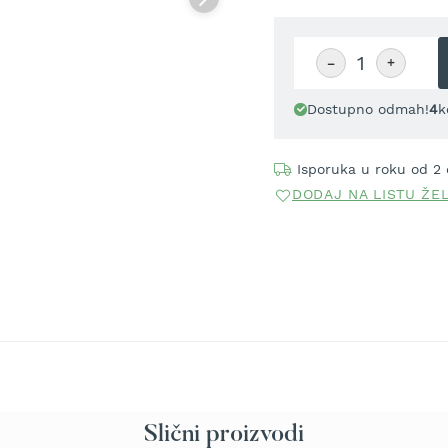
−
+
Dostupno odmah!
4
k
Isporuka u roku od 2
DODAJ NA LISTU ŽE
Slični proizvodi