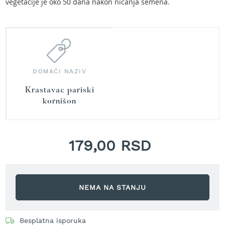
vegetacije je oko 50 dana nakon nicanja semena.
r
a
v
u
S
a
m
DOMAĆI NAZIV
o
h
Krastavac pariski
o
kornišon
d
n
e
k
179,00 RSD
o
s
i
l
i
NEMA NA STANJU
c
e
z
Besplatna isporuka
a