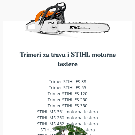
a
t
r
a
v
u
N
o
ž
Trimeri za travu i STIHL motorne
e
testere
v
i
z
Trimer STIHL FS 38
a
Trimer STIHL FS 55
k
Trimer STIHL FS 120
o
Trimer STIHL FS 250
s
Trimer STIHL FS 350
i
l
STIHL MS 361 motorna testera
i
STIHL MS 260 motorna testera
c
STIHL MS 462 motorna testera
e
STIHL 500i motorna testera