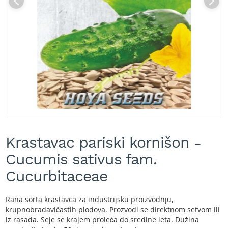
A
k
u
m
u
l
a
t
o
r
s
k
e
Skip
k
to
o
Krastavac pariski kornišon -
the
s
beginning
Cucumis sativus fam.
i
of
l
the
Cucurbitaceae
i
images
c
gallery
e
Rana sorta krastavca za industrijsku proizvodnju,
z
krupnobradavičastih plodova. Prozvodi se direktnom setvom ili
a
iz rasada. Seje se krajem proleća do sredine leta. Dužina
t