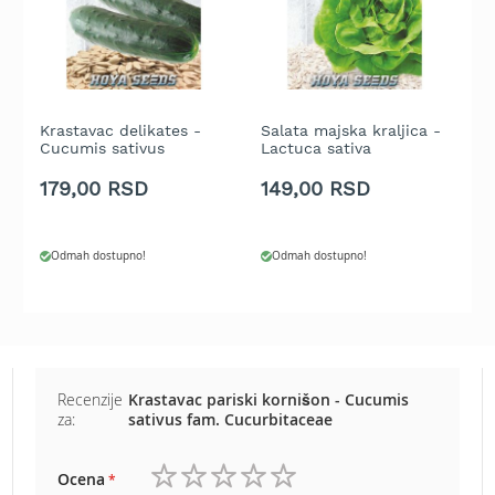
b
e
n
z
i
n
Krastavac delikates -
Salata majska kraljica -
P
Cucumis sativus
Lactuca sativa
P
E
l
179,00 RSD
149,00 RSD
1
e
k
t
Odmah dostupno!
Odmah dostupno!
r
i
č
n
e
k
o
Recenzije
Krastavac pariski kornišon - Cucumis
s
za:
sativus fam. Cucurbitaceae
i
l
i
Ocena
c