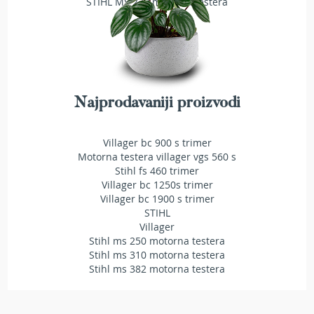
STIHL MS 230 motorna testera
T
r
i
m
e
r
i
z
Najprodavaniji proizvodi
a
t
r
Villager bc 900 s trimer
a
Motorna testera villager vgs 560 s
v
Stihl fs 460 trimer
u
Villager bc 1250s trimer
Villager bc 1900 s trimer
A
STIHL
k
Villager
u
Stihl ms 250 motorna testera
m
Stihl ms 310 motorna testera
u
Stihl ms 382 motorna testera
l
a
t
o