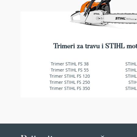
makaze
za
živu
ogradu
Baštenske
pumpe
za
Trimeri za travu i STIHL mot
vodu
Potapajuće
pumpe
Trimer STIHL FS 38
STIHL
za
Trimer STIHL FS 55
STIHL
čistu
Trimer STIHL FS 120
STIHL
vodu
Trimer STIHL FS 250
STI
Potapajuće
Trimer STIHL FS 350
STIHL
pumpe
za
prljavu
vodu
Pumpe
za
navodnjavanje