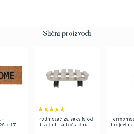
Slični proizvodi
Rating:
1
100%
 -
Podmetač za saksije od
Termomet
5 x 1.7
drveta L sa točkićima -
brojevima
okrugli sivi 29 x 29 cm