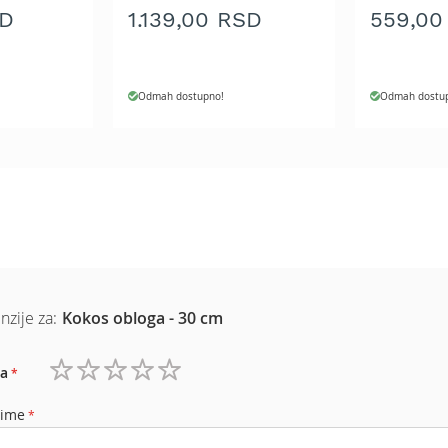
SD
1.139,00 RSD
559,00
Odmah dostupno!
Odmah dostu
nzije za:
Kokos obloga - 30 cm
a
1
2
3
4
5
zvezdica
zvezdice
zvezdice
zvezdice
zvezdice
 ime