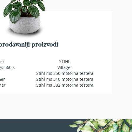
rodavaniji proizvodi
mer
STIHL
gs 560 s
Villager
Stihl ms 250 motorna testera
mer
Stihl ms 310 motorna testera
mer
Stihl ms 382 motorna testera