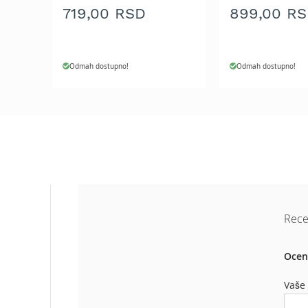
Aku
719,00 RSD
899,00 R
motorne
testere
Benzinske
Odmah dostupno!
Odmah dostupno!
motorne
testere
Električne
motorne
testere
Teleskopske
motorne
testere
Lanci
za
Rece
motornu
testeru
Ocen
Mačevi
za
Vaše
motornu
testeru