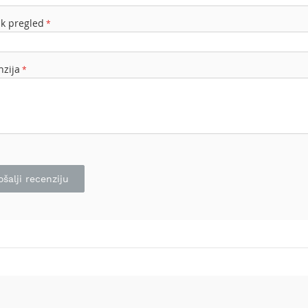
ak pregled
nzija
ošalji recenziju