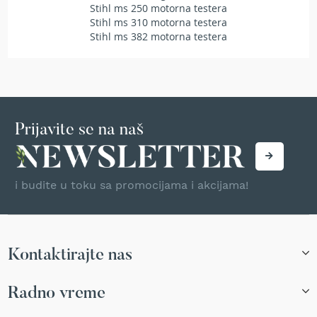
Stihl ms 250 motorna testera
T
Stihl ms 310 motorna testera
r
Stihl ms 382 motorna testera
i
m
e
r
i
z
a
t
Prijavite se na naš
r
a
v
u
i budite u toku sa promocijama i akcijama!
A
k
u
m
Kontaktirajte nas
u
l
a
Radno vreme
t
o