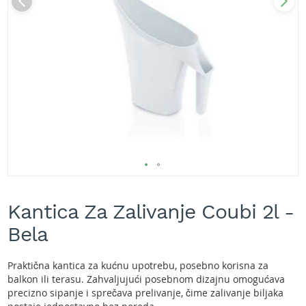
A
k
u
m
u
l
a
t
o
r
s
k
e
k
Skip
o
s
to
Kantica Za Zalivanje Coubi 2l -
i
the
l
beginning
Bela
i
of
c
the
e
images
Praktična kantica za kućnu upotrebu, posebno korisna za
z
gallery
balkon ili terasu. Zahvaljujući posebnom dizajnu omogućava
a
precizno sipanje i sprečava prelivanje, čime zalivanje biljaka
t