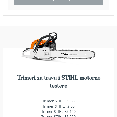
e
z
a
t
r
a
v
u
R
o
b
o
t
k
Trimeri za travu i STIHL motorne
o
s
testere
i
l
i
Trimer STIHL FS 38
c
Trimer STIHL FS 55
e
Trimer STIHL FS 120
z
Trimer STIHL FS 250