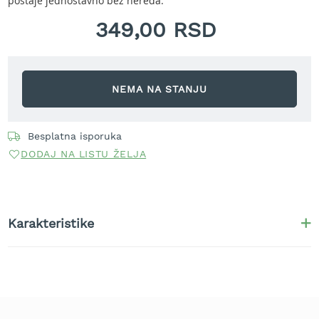
postaje jednostavno bez nereda.
r
a
349,00 RSD
v
u
S
a
NEMA NA STANJU
m
o
h
Besplatna isporuka
o
DODAJ NA LISTU ŽELJA
d
n
e
k
o
Karakteristike
s
i
l
i
c
e
z
a