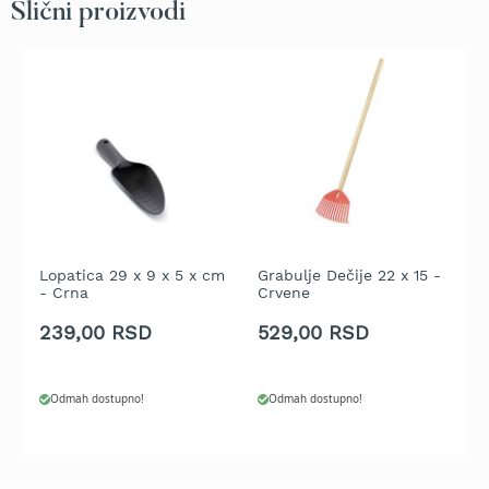
Slični proizvodi
t
r
a
v
u
K
o
s
i
l
i
c
Lopatica 29 x 9 x 5 x cm
Grabulje Dečije 22 x 15 -
K
e
- Crna
Crvene
Ž
z
239,00 RSD
529,00 RSD
2
a
t
r
a
Odmah dostupno!
Odmah dostupno!
v
u
n
a