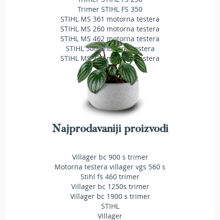
a
Trimer STIHL FS 350
t
STIHL MS 361 motorna testera
r
STIHL MS 260 motorna testera
a
STIHL MS 462 motorna testera
v
STIHL 500i motorna testera
u
STIHL MS 230 motorna testera
N
o
ž
e
v
i
z
Najprodavaniji proizvodi
a
k
o
Villager bc 900 s trimer
s
Motorna testera villager vgs 560 s
i
Stihl fs 460 trimer
l
Villager bc 1250s trimer
i
Villager bc 1900 s trimer
c
STIHL
e
Villager