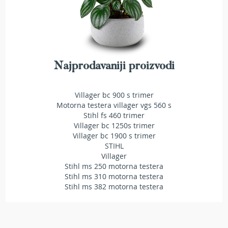
e
z
a
t
r
a
Najprodavaniji proizvodi
v
u
Villager bc 900 s trimer
R
Motorna testera villager vgs 560 s
o
Stihl fs 460 trimer
b
o
Villager bc 1250s trimer
t
Villager bc 1900 s trimer
k
STIHL
o
Villager
s
Stihl ms 250 motorna testera
i
Stihl ms 310 motorna testera
l
Stihl ms 382 motorna testera
i
c
e
z