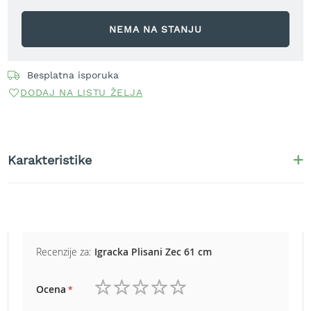
r
a
NEMA NA STANJU
v
u
S
Besplatna isporuka
a
DODAJ NA LISTU ŽELJA
m
o
h
o
d
Karakteristike
n
e
k
o
s
i
l
Recenzije za:
Igracka Plisani Zec 61 cm
i
c
e
Ocena
z
1
2
3
4
5
a