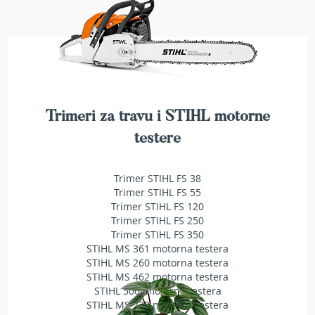
b
e
n
z
i
n
E
l
Trimeri za travu i STIHL motorne
e
testere
k
t
r
Trimer STIHL FS 38
i
Trimer STIHL FS 55
č
Trimer STIHL FS 120
n
e
Trimer STIHL FS 250
k
Trimer STIHL FS 350
o
STIHL MS 361 motorna testera
s
STIHL MS 260 motorna testera
i
STIHL MS 462 motorna testera
l
STIHL 500i motorna testera
i
STIHL MS 230 motorna testera
c