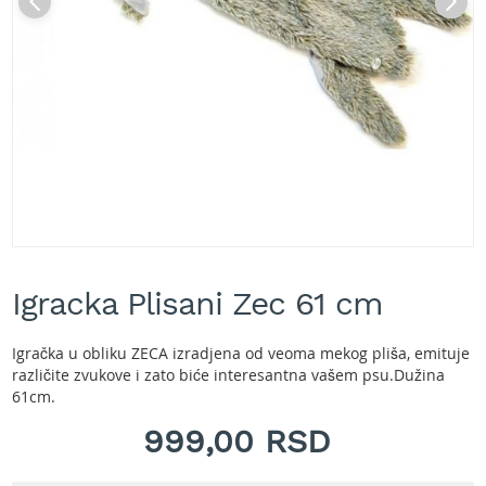
A
k
u
m
u
l
a
t
o
r
s
k
e
Skip
k
to
o
Igracka Plisani Zec 61 cm
the
s
beginning
i
of
l
Igračka u obliku ZECA izradjena od veoma mekog pliša, emituje
the
i
različite zvukove i zato biće interesantna vašem psu.Dužina
images
c
61cm.
gallery
e
999,00 RSD
z
a
t