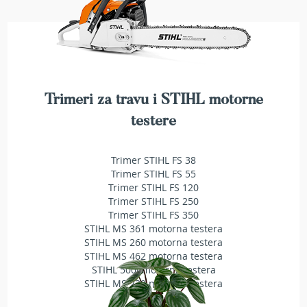
b
e
n
z
i
n
E
Trimeri za travu i STIHL motorne
l
testere
e
k
t
Trimer STIHL FS 38
r
Trimer STIHL FS 55
i
Trimer STIHL FS 120
č
Trimer STIHL FS 250
n
e
Trimer STIHL FS 350
k
STIHL MS 361 motorna testera
o
STIHL MS 260 motorna testera
s
STIHL MS 462 motorna testera
i
STIHL 500i motorna testera
l
STIHL MS 230 motorna testera
i
c