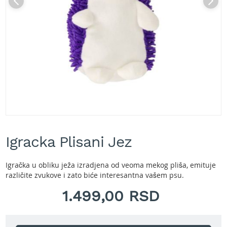
A
k
u
m
u
l
a
t
o
r
s
k
e
Skip
k
to
o
Igracka Plisani Jez
the
s
beginning
i
of
l
Igračka u obliku ježa izradjena od veoma mekog pliša, emituje
the
i
različite zvukove i zato biće interesantna vašem psu.
images
c
gallery
1.499,00 RSD
e
z
a
t