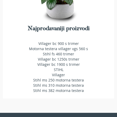
e
z
a
t
r
Najprodavaniji proizvodi
a
v
u
Villager bc 900 s trimer
Motorna testera villager vgs 560 s
R
Stihl fs 460 trimer
o
Villager bc 1250s trimer
b
o
Villager bc 1900 s trimer
t
STIHL
k
Villager
o
Stihl ms 250 motorna testera
s
Stihl ms 310 motorna testera
i
Stihl ms 382 motorna testera
l
i
c
e
z