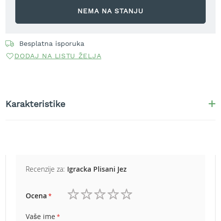
r
NEMA NA STANJU
a
v
u
Besplatna isporuka
S
DODAJ NA LISTU ŽELJA
a
m
o
h
o
Karakteristike
d
n
e
k
o
s
i
Recenzije za:
Igracka Plisani Jez
l
i
c
Ocena
e
1
2
3
4
5
z
zvezdica
zvezdice
zvezdice
zvezdice
zvezdice
Vaše ime
a