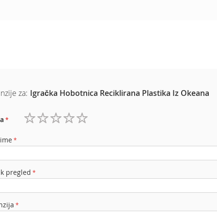
nzije za:
Igračka Hobotnica Reciklirana Plastika Iz Okeana
a
1
2
3
4
5
zvezdica
zvezdice
zvezdice
zvezdice
zvezdice
 ime
ak pregled
nzija