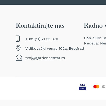
Traktor
kosačice
Prozračivači
trave
Kontaktirajte nas
Radno 
(Aeratori)
Električne
makaze
Pon-Sub: 08
+381 (11) 71 55 870
za
Nedelja: Ne
šišanje
Vidikovački venac 102a, Beograd
trave
tvoj@gardencentar.rs
Perači
pod
pritiskom
Usisivači
za
mokro
i
suvo
usisavanje