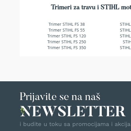
makaze
Trimeri za travu i STIHL mot
za
živu
ogradu
Trimer STIHL FS 38
STIHL
Baštenske
Trimer STIHL FS 55
STIHL
pumpe
Trimer STIHL FS 120
STIHL
za
Trimer STIHL FS 250
STI
vodu
Trimer STIHL FS 350
STIHL
Potapajuće
pumpe
za
čistu
vodu
Potapajuće
pumpe
Prijavite se na naš
za
prljavu
vodu
Pumpe
za
i budite u toku sa promocijama i akcij
navodnjavanje