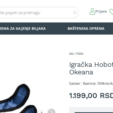
Prijava
REMA ZA GAJENJE BILJAKA
BAŠTENSKA OPREMA
SKU
773054
Igračka Hobot
Okeana
Sastav : tkanina :50%recik
1.199,00 RS