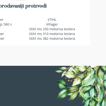
rodavaniji proizvodi
mer
STIHL
gs 560 s
Villager
Stihl ms 250 motorna testera
mer
Stihl ms 310 motorna testera
mer
Stihl ms 382 motorna testera