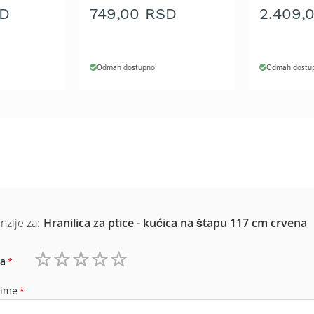
1 kom.
SD
749,00 RSD
2.409,
Odmah dostupno!
Odmah dostu
nzije za:
Hranilica za ptice - kućica na štapu 117 cm crvena
a
1
2
3
4
5
zvezdica
zvezdice
zvezdice
zvezdice
zvezdice
 ime