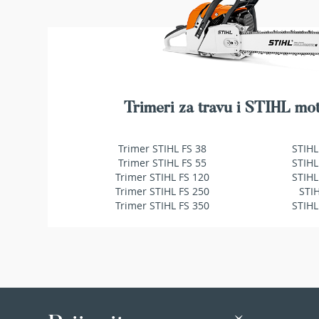
makaze
za
živu
ogradu
Baštenske
pumpe
za
Trimeri za travu i STIHL mot
vodu
Potapajuće
pumpe
Trimer STIHL FS 38
STIHL
za
Trimer STIHL FS 55
STIHL
čistu
Trimer STIHL FS 120
STIHL
vodu
Trimer STIHL FS 250
STI
Potapajuće
Trimer STIHL FS 350
STIHL
pumpe
za
prljavu
vodu
Pumpe
za
navodnjavanje