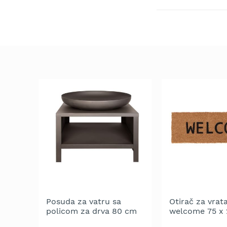
trimeri
of
za
the
travu
images
gallery
Električni
trimeri
za
travu
Cirkulari
i
noževi
za
trimer
Glave
za
trimer
Strune
za
trimer
Posuda za vatru sa
Otirač za vrata
policom za drva 80 cm
welcome 75 x 2
Motorne
cm
testere