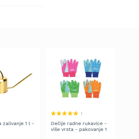
Rating:
1
100%
 zalivanje 1 l -
Dečije radne rukavice -
više vrsta - pakovanje 1
kom.