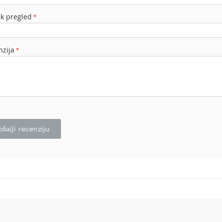
ak pregled
nzija
ošalji recenziju