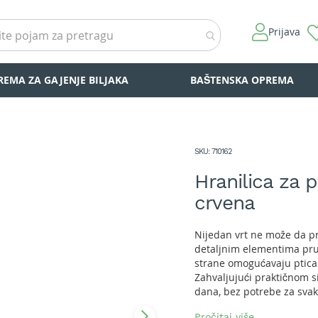
Prijava
REMA ZA GAJENJE BILJAKA
BAŠTENSKA OPREMA
SKU
710162
Hranilica za 
crvena
Nijedan vrt ne može da pr
detaljnim elementima pru
strane omogućavaju pticam
Zahvaljujući praktičnom si
dana, bez potrebe za sva
suva. Kuka je već pričvrš
Pročitaj više