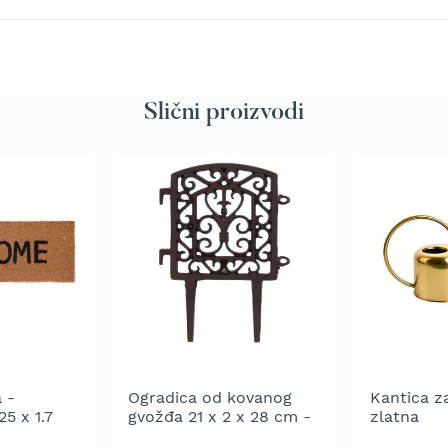
Slični proizvodi
 -
Ogradica od kovanog
Kantica za
5 x 1.7
gvožđa 21 x 2 x 28 cm -
zlatna
na spajanje - pakovanje