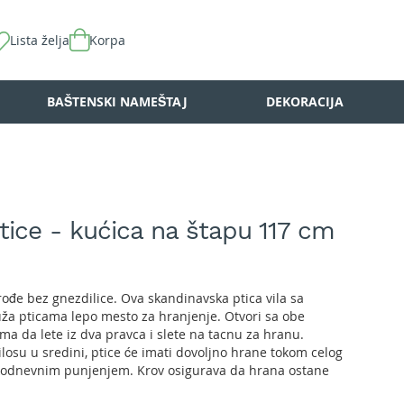
Lista želja
Korpa
BAŠTENSKI NAMEŠTAJ
DEKORACIJA
ptice - kućica na štapu 117 cm
ođe bez gnezdilice. Ova skandinavska ptica vila sa
ža pticama lepo mesto za hranjenje. Otvori sa obe
a da lete iz dva pravca i slete na tacnu za hranu.
losu u sredini, ptice će imati dovoljno hrane tokom celog
kodnevnim punjenjem. Krov osigurava da hrana ostane
ćena na dnu kako bi se suspendovale vreće ili mreže sa