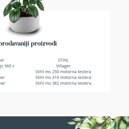
rodavaniji proizvodi
mer
STIHL
gs 560 s
Villager
Stihl ms 250 motorna testera
mer
Stihl ms 310 motorna testera
mer
Stihl ms 382 motorna testera