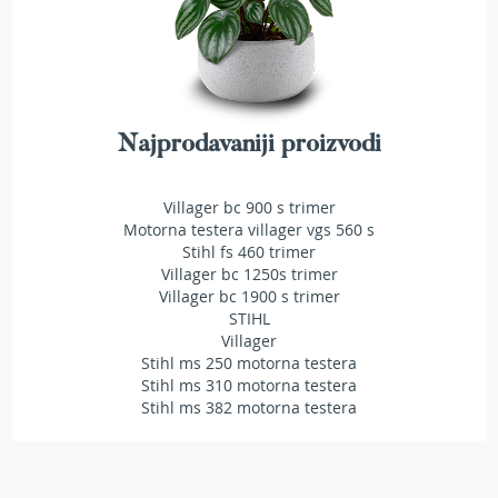
e
z
a
t
r
a
Najprodavaniji proizvodi
v
u
Villager bc 900 s trimer
R
Motorna testera villager vgs 560 s
o
Stihl fs 460 trimer
b
o
Villager bc 1250s trimer
t
Villager bc 1900 s trimer
k
STIHL
o
Villager
s
Stihl ms 250 motorna testera
i
Stihl ms 310 motorna testera
l
Stihl ms 382 motorna testera
i
c
e
z