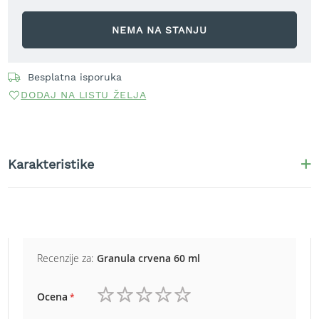
r
a
NEMA NA STANJU
v
u
S
Besplatna isporuka
a
DODAJ NA LISTU ŽELJA
m
o
h
o
d
Karakteristike
n
e
k
o
s
i
l
Recenzije za:
Granula crvena 60 ml
i
c
e
Ocena
z
1
2
3
4
5
a