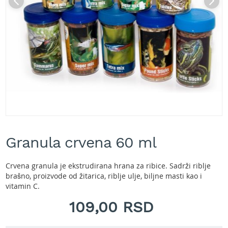
A
k
u
m
u
l
a
t
o
r
s
k
e
Skip
k
to
o
Granula crvena 60 ml
the
s
beginning
i
of
l
Crvena granula je ekstrudirana hrana za ribice. Sadrži riblje
the
i
brašno, proizvode od žitarica, riblje ulje, biljne masti kao i
images
c
vitamin C.
gallery
e
109,00 RSD
z
a
t