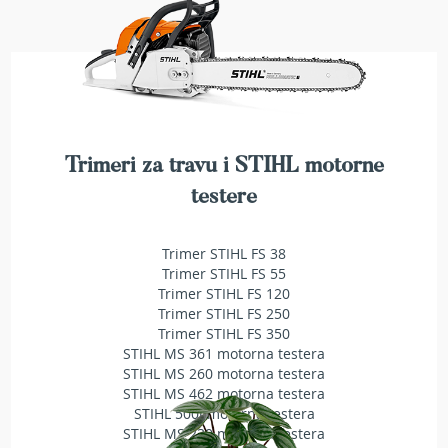
b
e
n
z
i
n
E
l
Trimeri za travu i STIHL motorne
e
testere
k
t
r
Trimer STIHL FS 38
i
Trimer STIHL FS 55
č
Trimer STIHL FS 120
n
e
Trimer STIHL FS 250
k
Trimer STIHL FS 350
o
STIHL MS 361 motorna testera
s
STIHL MS 260 motorna testera
i
STIHL MS 462 motorna testera
l
STIHL 500i motorna testera
i
STIHL MS 230 motorna testera
c