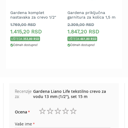
b
e
n
Gardena komplet
Gardena priključna
G
nastavaka za crevo 1/2"
garnitura za kolica 1,5 m
s
z
(1/2" classic)
P
i
1.769,00 RSD
2.309,00 RSD
1
n
1.415,20 RSD
1.847,20 RSD
1
353,80 RSD
461,80 RSD
UŠTEDA
UŠTEDA
U
E
l
Odmah dostupno!
Odmah dostupno!
e
k
t
r
i
č
n
e
Recenzije
Gardena Liano Life tekstilno crevo za
k
za:
vodu 13 mm (1/2''), set 15 m
o
s
i
Ocena
1
2
3
4
5
l
i
zvezdica
zvezdice
zvezdice
zvezdice
zvezdice
Vaše ime
c