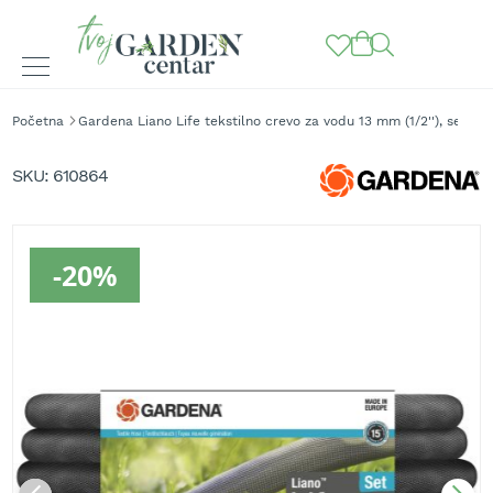
BAŠTENSKE
Početna
Gardena Liano Life tekstilno crevo za vodu 13 mm (1/2''), set 15
MAŠINE
Skip
to
K
SKU
610864
o
the
s
end
i
of
l
the
-20%
i
images
c
gallery
e
z
a
t
r
a
v
u