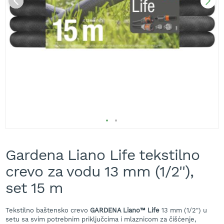
A
k
u
m
u
l
a
t
o
r
s
k
e
k
Skip
o
s
to
Gardena Liano Life tekstilno
i
the
l
beginning
crevo za vodu 13 mm (1/2''),
i
of
c
the
set 15 m
e
images
z
gallery
a
Tekstilno baštensko crevo
GARDENA Liano™ Life
13 mm (1/2") u
t
setu sa svim potrebnim priključcima i mlaznicom za čišćenje,