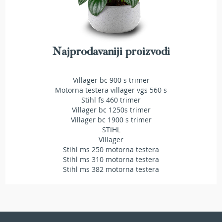
T
r
i
m
e
Najprodavaniji proizvodi
r
i
z
a
Villager bc 900 s trimer
t
Motorna testera villager vgs 560 s
r
Stihl fs 460 trimer
a
Villager bc 1250s trimer
v
Villager bc 1900 s trimer
u
STIHL
Villager
A
Stihl ms 250 motorna testera
k
Stihl ms 310 motorna testera
u
Stihl ms 382 motorna testera
m
u
l
a
t
o