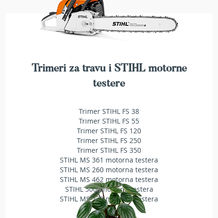
a
t
r
a
v
u
Trimeri za travu i STIHL motorne
N
o
testere
ž
e
v
Trimer STIHL FS 38
i
Trimer STIHL FS 55
z
Trimer STIHL FS 120
a
Trimer STIHL FS 250
k
Trimer STIHL FS 350
o
STIHL MS 361 motorna testera
s
STIHL MS 260 motorna testera
i
STIHL MS 462 motorna testera
l
STIHL 500i motorna testera
i
c
STIHL MS 230 motorna testera
e