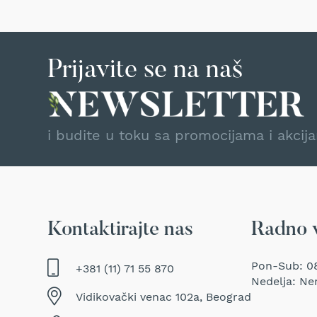
Traktor
kosačice
Prozračivači
trave
Prijavite se na naš
(Aeratori)
Električne
makaze
za
i budite u toku sa promocijama i akcij
šišanje
trave
Perači
pod
pritiskom
Usisivači
Kontaktirajte nas
Radno 
za
mokro
Pon-Sub: 08
+381 (11) 71 55 870
i
Nedelja: Ne
suvo
Vidikovački venac 102a, Beograd
usisavanje