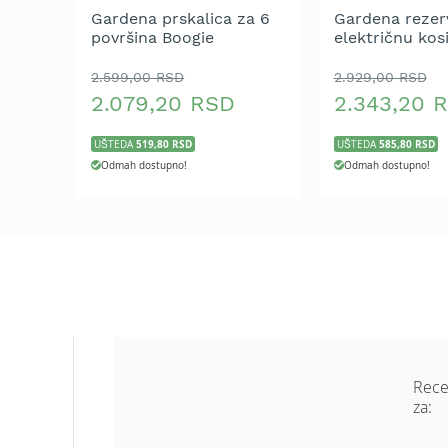
Aku
Gardena prskalica za 6
Gardena rezer
motorne
površina Boogie
električnu kosi
testere
(art. 4033, 407
2.599,00 RSD
2.929,00 RSD
Benzinske
2.079,20 RSD
2.343,20 
motorne
testere
519,80 RSD
585,80 RSD
UŠTEDA
UŠTEDA
Električne
Odmah dostupno!
Odmah dostupno!
motorne
testere
Teleskopske
motorne
testere
Lanci
za
motornu
testeru
Mačevi
Rece
za
za:
motornu
testeru