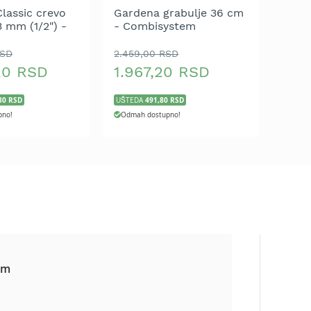
lassic crevo
Gardena grabulje 36 cm
3 mm (1/2") -
- Combisystem
RSD
2.459,00 RSD
20 RSD
1.967,20 RSD
80 RSD
491,80 RSD
UŠTEDA
pno!
Odmah dostupno!
 m