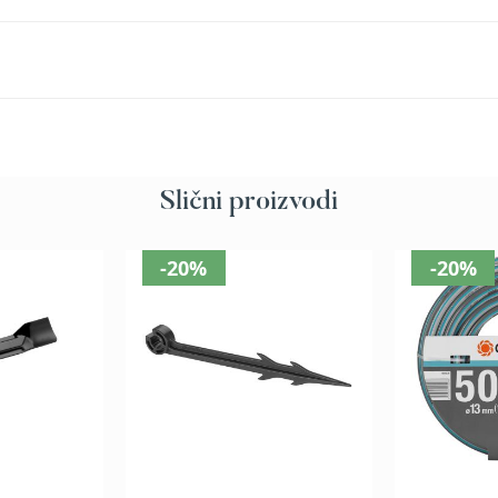
Slični proizvodi
-20%
-20%