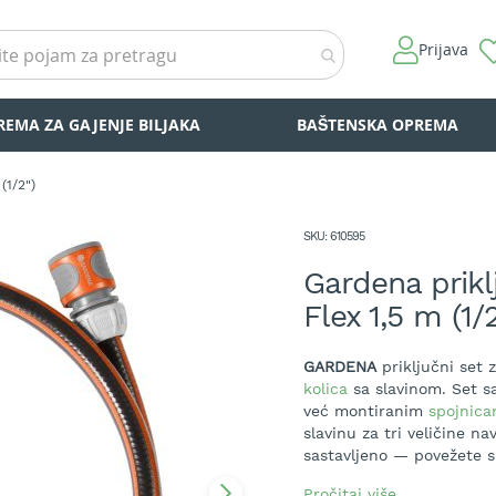
Prijava
REMA ZA GAJENJE BILJAKA
BAŠTENSKA OPREMA
(1/2")
SKU
610595
Gardena prikl
Flex 1,5 m (1/2
GARDENA
priključni set 
kolica
sa slavinom. Set s
već montiranim
spojnica
slavinu za tri veličine nav
sastavljeno — povežete s
Crevo je
Comfort Flex
kva
Pročitaj više