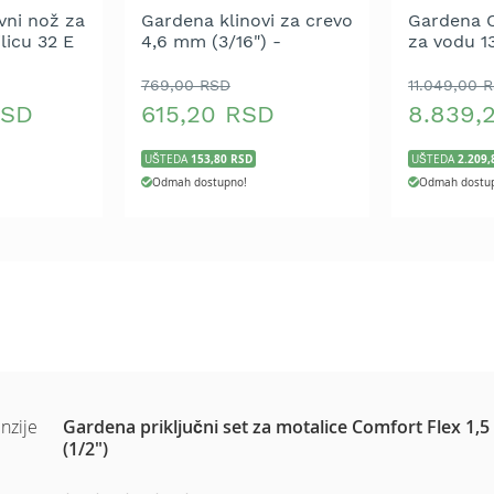
vni nož za
Gardena klinovi za crevo
Gardena C
licu 32 E
4,6 mm (3/16") -
za vodu 1
3, 5032)
pakovanje 15 komada
50 m
769,00 RSD
11.049,00 
RSD
615,20 RSD
8.839,
153,80 RSD
2.209,
UŠTEDA
UŠTEDA
Odmah dostupno!
Odmah dostu
nzije
Gardena priključni set za motalice Comfort Flex 1,5
(1/2")