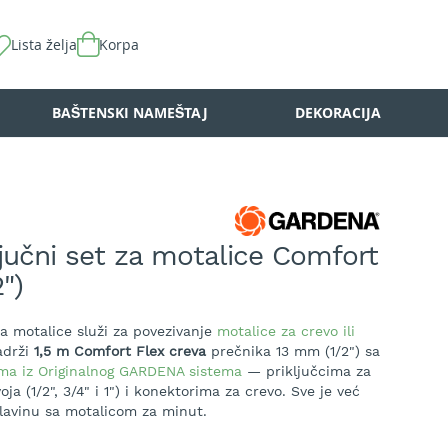
Lista želja
Korpa
BAŠTENSKI NAMEŠTAJ
DEKORACIJA
jučni set za motalice Comfort
")
za motalice služi za povezivanje
motalice za crevo ili
adrži
1,5 m Comfort Flex creva
prečnika 13 mm (1/2") sa
ma iz Originalnog GARDENA sistema
— priključcima za
oja (1/2", 3/4" i 1") i konektorima za crevo. Sve je već
lavinu sa motalicom za minut.
liteta sa pojačanom debljinom zida, izdržava pritisak