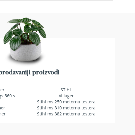
rodavaniji proizvodi
mer
STIHL
gs 560 s
Villager
Stihl ms 250 motorna testera
mer
Stihl ms 310 motorna testera
mer
Stihl ms 382 motorna testera