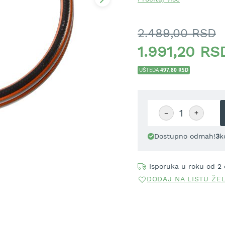
do 25 bara i namenjeno j
dužina od 1,5 m obezbeđu
dok istovremeno pruža dov
2.489,00 RSD
Neophodan dodatak za 
1.991,20 RS
isporučuju bez priključno
497,80 RSD
UŠTEDA
−
+
Dostupno odmah!
3
k
Isporuka u roku od 2
DODAJ NA LISTU ŽE