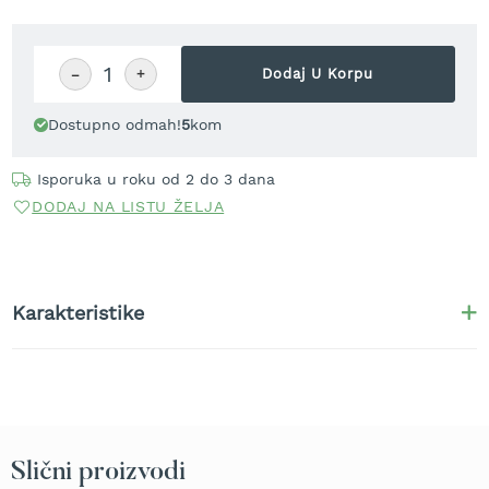
r
a
v
u
−
+
Dodaj U Korpu
S
Dostupno odmah!
5
kom
a
m
o
Isporuka u roku od 2 do 3 dana
h
DODAJ NA LISTU ŽELJA
o
d
n
e
k
Karakteristike
o
s
i
l
i
c
e
z
Slični proizvodi
a