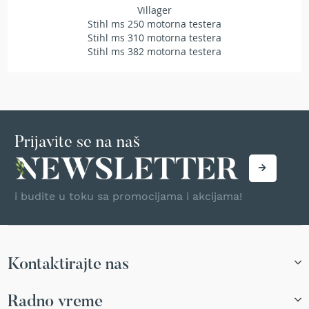
Villager
T
Stihl ms 250 motorna testera
r
i
Stihl ms 310 motorna testera
m
Stihl ms 382 motorna testera
e
r
i
z
a
t
r
Prijavite se na naš
a
v
u
i budite u toku sa promocijama i akcijama!
A
k
u
m
u
Kontaktirajte nas
l
a
t
Radno vreme
o