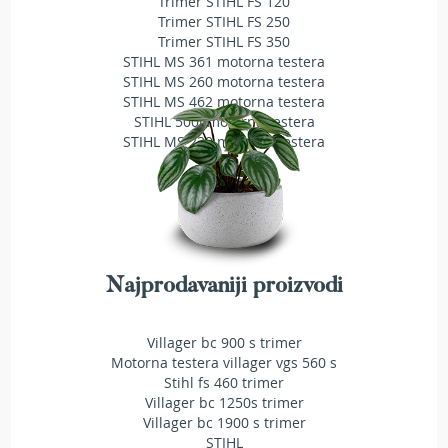
Trimer STIHL FS 120
a
Trimer STIHL FS 250
t
Trimer STIHL FS 350
r
STIHL MS 361 motorna testera
a
STIHL MS 260 motorna testera
v
STIHL MS 462 motorna testera
u
STIHL 500i motorna testera
N
STIHL MS 230 motorna testera
o
ž
e
v
i
z
a
Najprodavaniji proizvodi
k
o
s
Villager bc 900 s trimer
i
Motorna testera villager vgs 560 s
l
Stihl fs 460 trimer
i
Villager bc 1250s trimer
c
Villager bc 1900 s trimer
e
STIHL