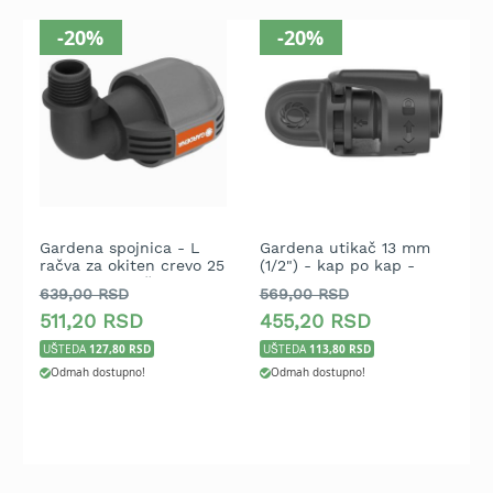
t
-20%
-20%
r
a
v
u
K
o
s
i
l
Gardena spojnica - L
Gardena utikač 13 mm
G
i
račva za okiten crevo 25
(1/2") - kap po kap -
g
c
mm x 1/2" muški navoj
pakovanje 5 komada
-
e
639,00 RSD
569,00 RSD
1
z
511,20 RSD
455,20 RSD
1
a
127,80 RSD
113,80 RSD
UŠTEDA
UŠTEDA
U
t
r
Odmah dostupno!
Odmah dostupno!
a
v
u
n
a