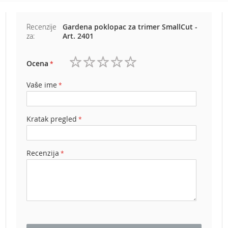
b
e
n
Recenzije
Gardena poklopac za trimer SmallCut -
z
za:
Art. 2401
i
n
Ocena
1
2
3
4
5
E
l
zvezdica
zvezdice
zvezdice
zvezdice
zvezdice
Vaše ime
e
k
t
Kratak pregled
r
i
č
n
Recenzija
e
k
o
s
i
l
i
c