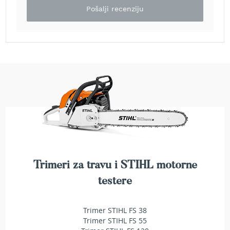
e
Pošalji recenziju
z
a
t
r
a
v
u
R
o
b
o
t
k
o
Trimeri za travu i STIHL motorne
s
i
testere
l
i
c
Trimer STIHL FS 38
e
Trimer STIHL FS 55
z