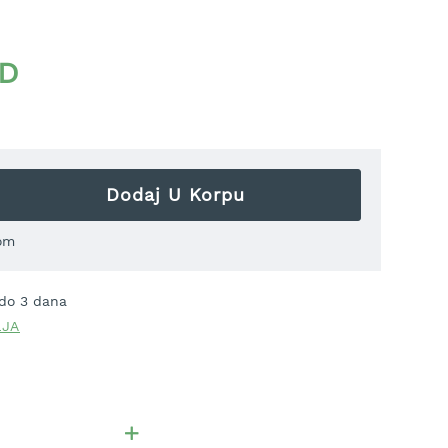
reće i može se preklopiti za kompaktno skladištenje.
 bubnja sprečava pregibanje creva, rotirajuća osovina
motavanju, a anti-drip sistem obezbeđuje da voda ne
SD
aka i prenosiva — jednostavno je ponesite tamo gde
 sa svim
spojnicama iz Originalnog GARDENA sistema
.
Dodaj U Korpu
om
 do 3 dana
LJA