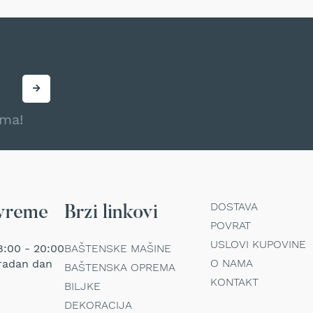
ama!
DOSTAVA
vreme
Brzi linkovi
POVRAT
USLOVI KUPOVINE
:00 - 20:00
BAŠTENSKE MAŠINE
O NAMA
radan dan
BAŠTENSKA OPREMA
KONTAKT
BILJKE
DEKORACIJA