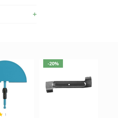
-20%
1