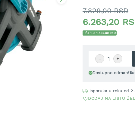
namotavanje glatko se ok
7.829,00 RSD
Ugaoni priključak unutar
sprečava uvrtanje pri na
6.263,20 R
curi nakon korišćenja. L
vam treba. Kompatibilna
1.565,80 RSD
UŠTEDA
−
+
Dostupno odmah!
1
k
Isporuka u roku od 2
DODAJ NA LISTU ŽE