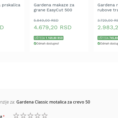
100%
 prskalica
Gardena makaze za
Gardena r
grane EasyCut 500
rubove tr
Combisys
5.849,00 RSD
3.729,00 R
SD
4.679,20 RSD
2.983,
1.169,80 RSD
745,8
UŠTEDA
UŠTEDA
Odmah dostupno!
Odmah dostu
nzije za:
Gardena Classic motalica za crevo 50
a