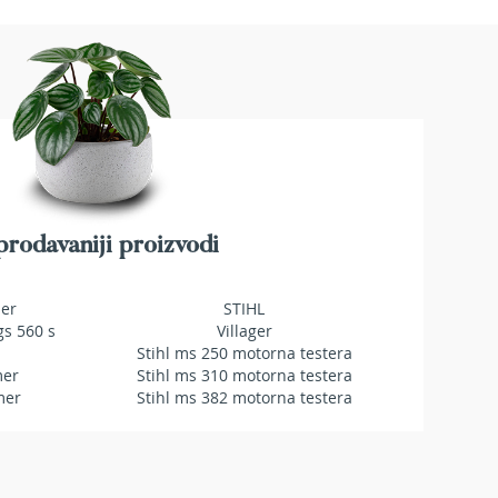
rodavaniji proizvodi
mer
STIHL
gs 560 s
Villager
Stihl ms 250 motorna testera
mer
Stihl ms 310 motorna testera
mer
Stihl ms 382 motorna testera