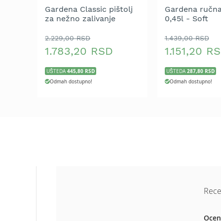
Aku
Gardena Classic pištolj
Gardena ručna
motorne
za nežno zalivanje
0,45l - Soft
testere
2.229,00 RSD
1.439,00 RSD
Benzinske
1.783,20 RSD
1.151,20 R
motorne
testere
445,80 RSD
287,80 RSD
UŠTEDA
UŠTEDA
Električne
Odmah dostupno!
Odmah dostupno!
motorne
testere
Teleskopske
motorne
testere
Lanci
za
motornu
testeru
Mačevi
Rece
za
motornu
Ocen
testeru