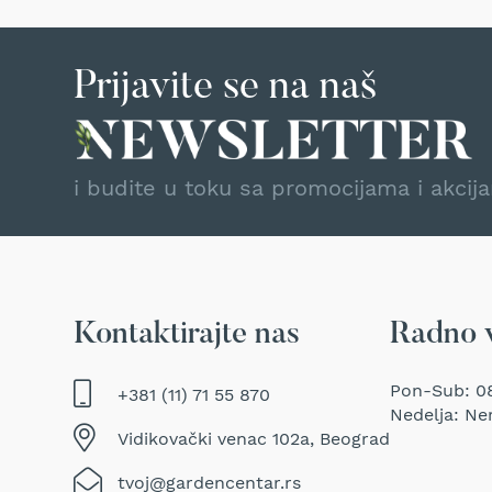
Traktor
kosačice
Prozračivači
Prijavite se na naš
trave
(Aeratori)
Električne
makaze
i budite u toku sa promocijama i akcij
za
šišanje
trave
Perači
pod
pritiskom
Kontaktirajte nas
Radno 
Usisivači
za
Pon-Sub: 08
+381 (11) 71 55 870
mokro
Nedelja: Ne
i
Vidikovački venac 102a, Beograd
suvo
usisavanje
tvoj@gardencentar.rs