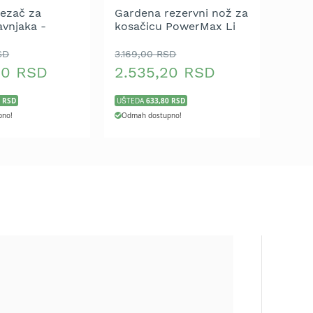
ezač za
Gardena rezervni nož za
avnjaka -
kosačicu PowerMax Li
tem
40/32 (art. 5033)
SD
3.169,00 RSD
20 RSD
2.535,20 RSD
0 RSD
633,80 RSD
UŠTEDA
pno!
Odmah dostupno!