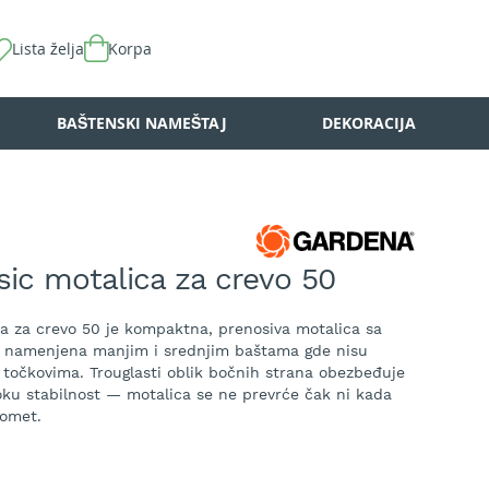
Lista želja
Korpa
BAŠTENSKI NAMEŠTAJ
DEKORACIJA
ic motalica za crevo 50
a za crevo 50 je kompaktna, prenosiva motalica sa
 namenjena manjim i srednjim baštama gde nisu
a točkovima. Trouglasti oblik bočnih strana obezbeđuje
soku stabilnost — motalica se ne prevrće čak ni kada
domet.
eva prečnika 13 mm (1/2")
, do
40 m creva prečnika 15
va prečnika 19 mm (3/4")
. Slobodnohodna ručica za