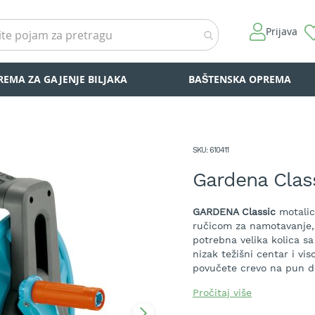
Prijava
REMA ZA GAJENJE BILJAKA
BAŠTENSKA OPREMA
SKU
610411
Gardena Class
GARDENA Classic
motalic
ručicom za namotavanje,
potrebna velika kolica s
nizak težišni centar i vi
povučete crevo na pun 
Bubanj prima do
50 m cr
Pročitaj više
mm (5/8")
ili do
30 m cre