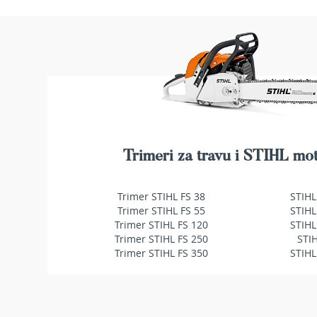
makaze
za
živu
ogradu
Baštenske
pumpe
za
vodu
Potapajuće
pumpe
za
Trimeri za travu i STIHL mot
čistu
vodu
Trimer STIHL FS 38
STIHL
Potapajuće
Trimer STIHL FS 55
STIHL
pumpe
Trimer STIHL FS 120
STIHL
za
Trimer STIHL FS 250
STI
prljavu
Trimer STIHL FS 350
STIHL
vodu
Pumpe
za
navodnjavanje