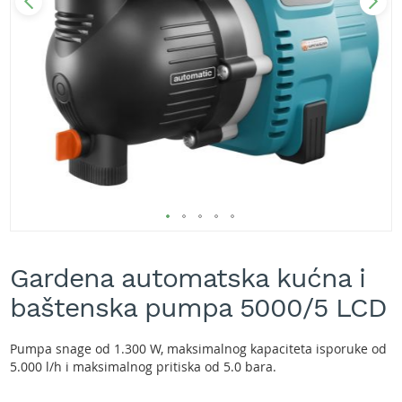
A
k
u
m
u
l
a
t
o
r
s
k
e
k
Skip
o
s
to
Gardena automatska kućna i
i
the
l
beginning
baštenska pumpa 5000/5 LCD
i
of
c
the
e
images
Pumpa snage od 1.300 W, maksimalnog kapaciteta isporuke od
z
gallery
5.000 l/h i maksimalnog pritiska od 5.0 bara.
a
t