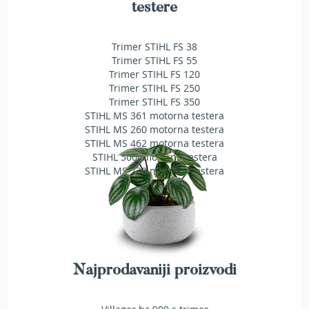
testere
T
r
i
Trimer STIHL FS 38
m
Trimer STIHL FS 55
e
r
Trimer STIHL FS 120
i
Trimer STIHL FS 250
z
Trimer STIHL FS 350
a
STIHL MS 361 motorna testera
t
STIHL MS 260 motorna testera
r
STIHL MS 462 motorna testera
a
STIHL 500i motorna testera
v
STIHL MS 230 motorna testera
u
A
k
u
m
u
l
Najprodavaniji proizvodi
a
t
o