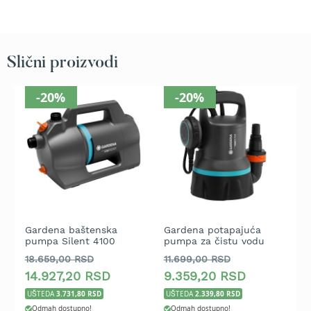
b
e
n
z
i
Slični proizvodi
n
-20%
-20%
E
l
e
k
t
r
i
č
n
e
k
Gardena baštenska
Gardena potapajuća
G
pumpa Silent 4100
pumpa za čistu vodu
p
o
9000
s
18.659,00 RSD
11.699,00 RSD
3
i
14.927,20 RSD
9.359,20 RSD
2
l
3.731,80 RSD
2.339,80 RSD
UŠTEDA
UŠTEDA
U
i
c
Odmah dostupno!
Odmah dostupno!