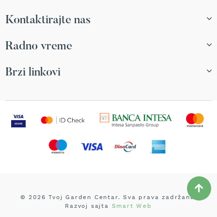
i
n
Kontaktirajte nas
s
k
i
Radno vreme
t
r
i
Brzi linkovi
m
e
r
i
z
a
t
r
a
v
u
E
l
© 2026 Tvoj Garden Centar. Sva prava zadržana.
e
Razvoj sajta
Smart Web
k