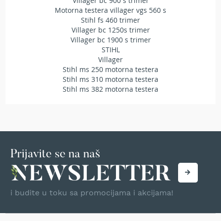
Villager bc 900 s trimer
r
Motorna testera villager vgs 560 s
s
Stihl fs 460 trimer
k
Villager bc 1250s trimer
i
Villager bc 1900 s trimer
t
STIHL
r
Villager
i
Stihl ms 250 motorna testera
m
Stihl ms 310 motorna testera
e
Stihl ms 382 motorna testera
r
i
z
a
t
r
a
Prijavite se na naš
v
u
B
i budite u toku sa promocijama i akcijama!
e
n
z