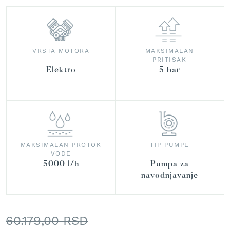
r
a
v
u
VRSTA MOTORA
MAKSIMALAN
S
PRITISAK
a
Elektro
5 bar
m
o
h
o
d
n
e
k
MAKSIMALAN PROTOK
TIP PUMPE
o
VODE
s
5000 l/h
Pumpa za
i
navodnjavanje
l
i
c
e
60.179,00 RSD
z
a