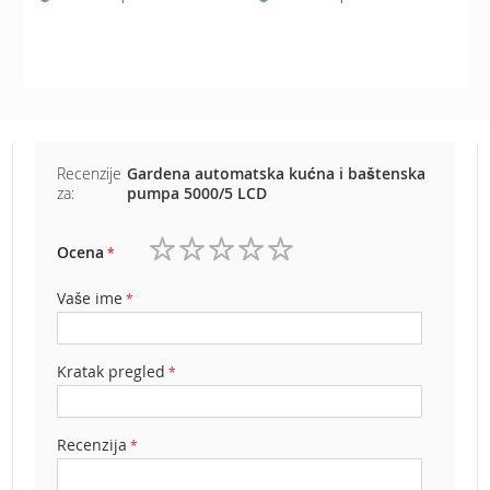
e
z
a
t
r
a
v
u
Recenzije
Gardena automatska kućna i baštenska
za:
pumpa 5000/5 LCD
R
o
b
Ocena
o
1
2
3
4
5
t
zvezdica
zvezdice
zvezdice
zvezdice
zvezdice
Vaše ime
k
o
s
Kratak pregled
i
l
i
c
Recenzija
e
z