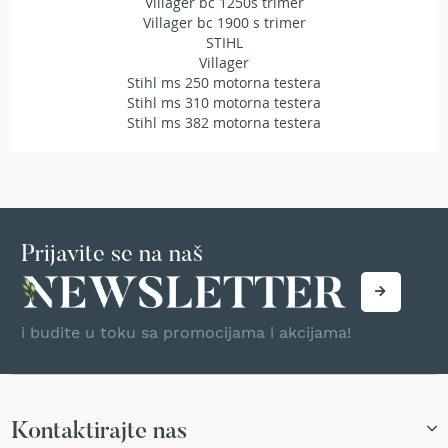
Villager bc 1250s trimer
T
Villager bc 1900 s trimer
r
STIHL
i
Villager
m
Stihl ms 250 motorna testera
e
Stihl ms 310 motorna testera
r
Stihl ms 382 motorna testera
i
z
a
t
r
a
v
u
Prijavite se na naš
A
k
u
i budite u toku sa promocijama i akcijama!
m
u
l
a
t
Kontaktirajte nas
o