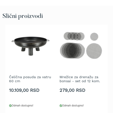
t
r
a
Slični proizvodi
v
u
K
o
s
i
l
i
c
e
z
a
Čelična posuda za vatru
Mrežice za drenažu za
T
t
60 cm
bonsai - set od 12 kom.
L
r
10.109,00 RSD
279,00 RSD
2
a
v
u
n
Odmah dostupno!
Odmah dostupno!
a