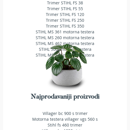
a
Trimer STIHL FS 38
t
Trimer STIHL FS 55
r
Trimer STIHL FS 120
a
Trimer STIHL FS 250
v
Trimer STIHL FS 350
u
STIHL MS 361 motorna testera
STIHL MS 260 motorna testera
N
STIHL MS 462 motorna testera
o
STIHL 500i motorna testera
ž
STIHL MS 230 motorna testera
e
v
i
z
a
k
o
s
Najprodavaniji proizvodi
i
l
i
Villager bc 900 s trimer
c
Motorna testera villager vgs 560 s
e
Stihl fs 460 trimer