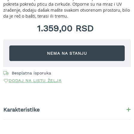
r
pokreta pokreću pticu da cvrkuće. Otporne su na mraz i UV
a
zračenje, dodaju dašak mašte svakom otvorenom prostoru, bilo
v
da je reč o bašti, terasi ili tremu.
u
1.359,00 RSD
S
a
m
o
NEMA NA STANJU
h
o
d
n
Besplatna isporuka
e
DODAJ NA LISTU ŽELJA
k
o
s
i
l
Karakteristike
i
c
e
z
a