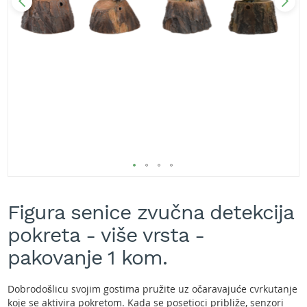
A
k
u
m
u
l
a
t
o
r
s
k
e
k
Skip
o
s
to
Figura senice zvučna detekcija
i
the
l
beginning
pokreta - više vrsta -
i
of
c
the
pakovanje 1 kom.
e
images
z
gallery
a
Dobrodošlicu svojim gostima pružite uz očaravajuće cvrkutanje
t
koje se aktivira pokretom. Kada se posetioci približe, senzori