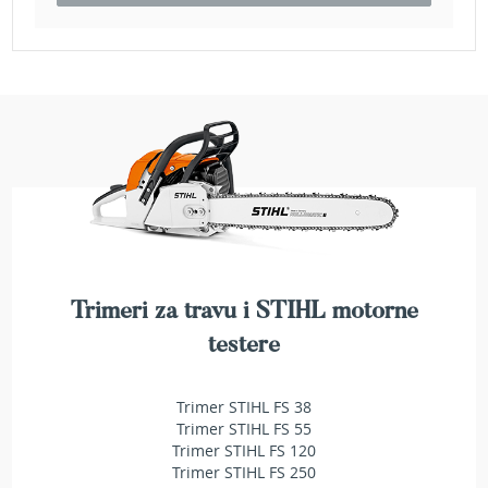
e
z
a
t
r
a
v
u
R
o
b
o
t
k
Trimeri za travu i STIHL motorne
o
testere
s
i
l
Trimer STIHL FS 38
i
Trimer STIHL FS 55
c
Trimer STIHL FS 120
e
Trimer STIHL FS 250
z