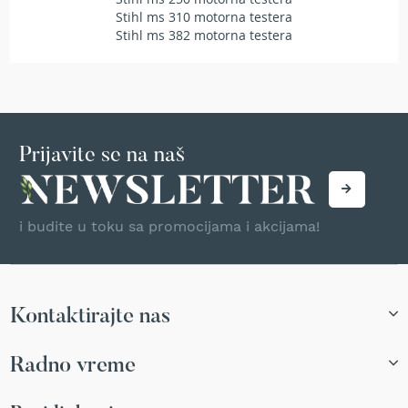
T
Stihl ms 310 motorna testera
r
Stihl ms 382 motorna testera
i
m
e
r
i
z
a
Prijavite se na naš
t
r
a
v
i budite u toku sa promocijama i akcijama!
u
A
k
u
Kontaktirajte nas
m
u
l
Radno vreme
a
t
o