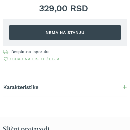
r
329,00 RSD
a
v
u
S
NEMA NA STANJU
a
m
o
Besplatna isporuka
h
o
DODAJ NA LISTU ŽELJA
d
n
e
k
o
Karakteristike
s
i
l
i
c
e
z
Slični proizvodi
a