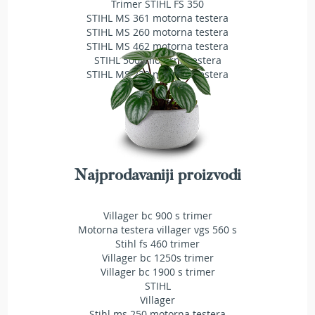
Trimer STIHL FS 350
a
STIHL MS 361 motorna testera
t
r
STIHL MS 260 motorna testera
a
STIHL MS 462 motorna testera
v
STIHL 500i motorna testera
u
STIHL MS 230 motorna testera
N
o
ž
e
v
i
Najprodavaniji proizvodi
z
a
k
Villager bc 900 s trimer
o
Motorna testera villager vgs 560 s
s
Stihl fs 460 trimer
i
Villager bc 1250s trimer
l
Villager bc 1900 s trimer
i
STIHL
c
Villager
e
Stihl ms 250 motorna testera