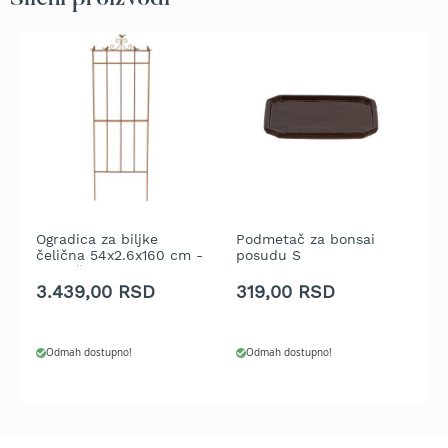
t
r
a
v
u
K
o
s
i
l
i
Ogradica za biljke
Podmetač za bonsai
C
c
čelična 54x2.6x160 cm -
posudu S
&
e
sa ptičicama
k
z
3.439,00 RSD
319,00 RSD
3
a
t
r
Odmah dostupno!
Odmah dostupno!
a
v
u
n
a