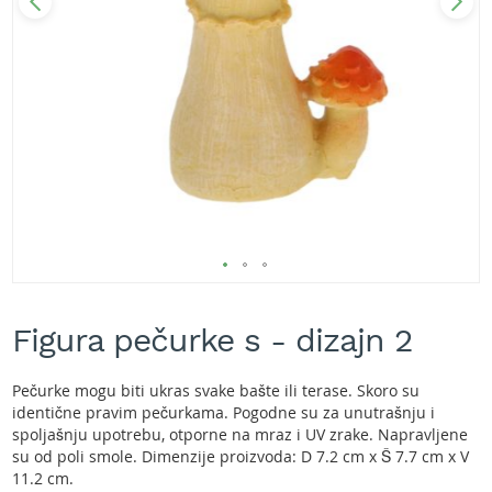
A
k
u
m
u
l
a
t
o
r
s
k
e
k
Skip
o
s
to
Figura pečurke s - dizajn 2
i
the
l
beginning
i
of
Pečurke mogu biti ukras svake bašte ili terase. Skoro su
c
the
identične pravim pečurkama. Pogodne su za unutrašnju i
e
images
spoljašnju upotrebu, otporne na mraz i UV zrake. Napravljene
z
gallery
su od poli smole. Dimenzije proizvoda: D 7.2 cm x Š 7.7 cm x V
a
11.2 cm.
t