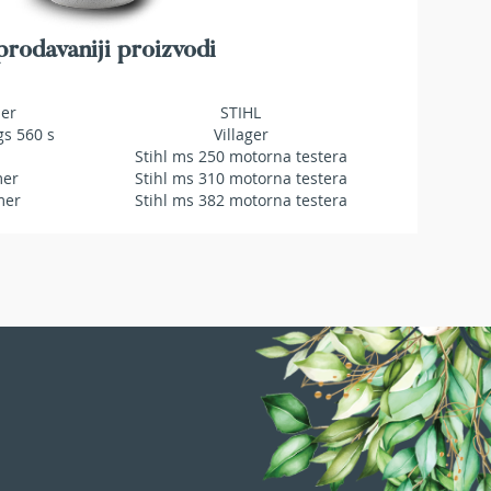
rodavaniji proizvodi
mer
STIHL
gs 560 s
Villager
Stihl ms 250 motorna testera
mer
Stihl ms 310 motorna testera
mer
Stihl ms 382 motorna testera