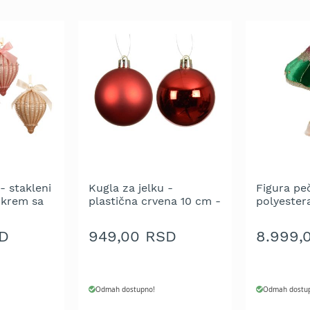
- stakleni
Kugla za jelku -
Figura pe
i krem sa
plastična crvena 10 cm -
polyester
ašnom 8
pakovanje 4 kom.
gliterom 
e 1 kom.
cm
D
949,00 RSD
8.999,
Odmah dostupno!
Odmah dostu