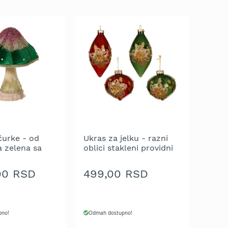
čurke - od
Ukras za jelku - razni
a zelena sa
oblici stakleni providni
i štrasom - 42
zeleni i crveni sa
zlatnim gliter cvetovima
00 RSD
499,00 RSD
8 cm - pakovanje 1 kom.
pno!
Odmah dostupno!