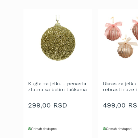
trimeri
za
travu
Električni
trimeri
za
travu
Cirkulari
i
noževi
za
trimer
Kugla za jelku - penasta
Ukras za jelku 
Glave
zlatna sa belim tačkama
rebrasti roze 
za
8 cm - pakovanje 1 kom.
satenskom m
trimer
cm - pakovanj
299,00 RSD
499,00 RS
Strune
za
trimer
Odmah dostupno!
Odmah dostupno!
Motorne
testere