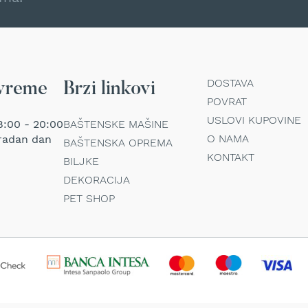
DOSTAVA
vreme
Brzi linkovi
POVRAT
USLOVI KUPOVINE
:00 - 20:00
BAŠTENSKE MAŠINE
O NAMA
radan dan
BAŠTENSKA OPREMA
KONTAKT
BILJKE
DEKORACIJA
PET SHOP