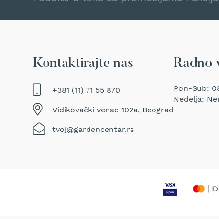
Traktor
kosačice
Prozračivači
trave
(Aeratori)
Kontaktirajte nas
Radno 
Električne
makaze
za
Pon-Sub: 08
+381 (11) 71 55 870
šišanje
Nedelja: Ne
trave
Vidikovački venac 102a, Beograd
Perači
tvoj@gardencentar.rs
pod
pritiskom
Usisivači
za
mokro
i
suvo
usisavanje