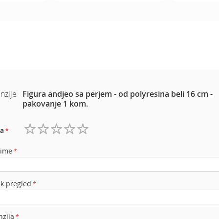
nzije
Figura andjeo sa perjem - od polyresina beli 16 cm -
pakovanje 1 kom.
a
1
2
3
4
5
zvezdica
zvezdice
zvezdice
zvezdice
zvezdice
 ime
ak pregled
nzija