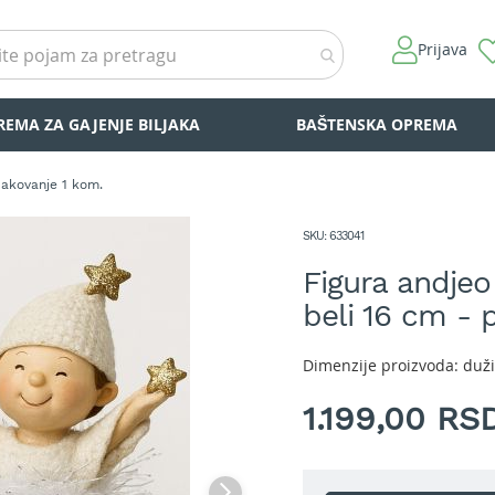
Prijava
REMA ZA GAJENJE BILJAKA
BAŠTENSKA OPREMA
pakovanje 1 kom.
SKU
633041
Figura andjeo
beli 16 cm - 
Dimenzije proizvoda: duži
1.199,00 RS