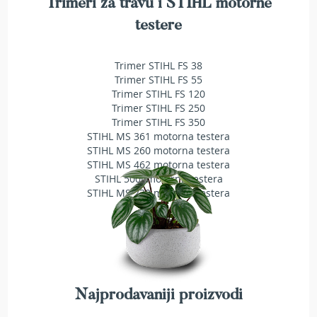
Trimeri za travu i STIHL motorne
a
t
testere
r
a
v
Trimer STIHL FS 38
u
Trimer STIHL FS 55
Trimer STIHL FS 120
N
Trimer STIHL FS 250
o
Trimer STIHL FS 350
ž
STIHL MS 361 motorna testera
e
STIHL MS 260 motorna testera
v
STIHL MS 462 motorna testera
i
STIHL 500i motorna testera
z
STIHL MS 230 motorna testera
a
k
o
s
i
l
i
c
Najprodavaniji proizvodi
e