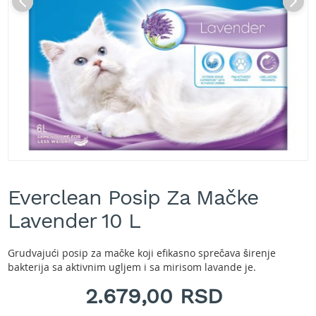
A
k
u
m
u
l
a
t
o
r
s
k
e
Skip
k
to
o
Everclean Posip Za Mačke
the
s
beginning
Lavender 10 L
i
of
l
the
i
images
Grudvajući posip za mačke koji efikasno sprečava širenje
c
gallery
bakterija sa aktivnim ugljem i sa mirisom lavande je.
e
z
2.679,00 RSD
a
t