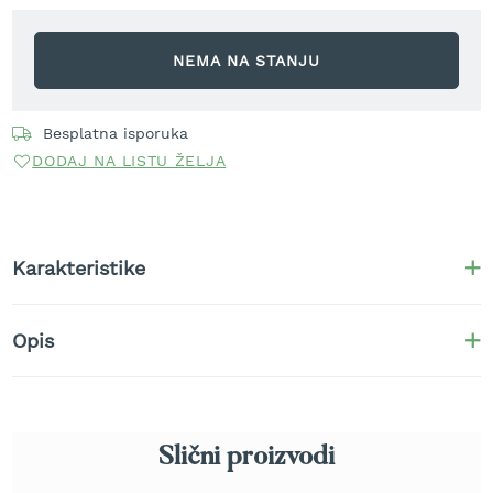
r
a
v
NEMA NA STANJU
u
S
Besplatna isporuka
a
m
DODAJ NA LISTU ŽELJA
o
h
o
d
n
Karakteristike
e
k
o
Opis
s
i
l
i
c
e
Slični proizvodi
z
a