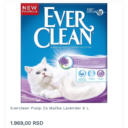
t
r
a
v
u
K
o
s
i
l
i
c
e
z
a
t
r
a
v
Everclean Posip Za Mačke Lavender 6 L
u
n
1.969,00 RSD
a