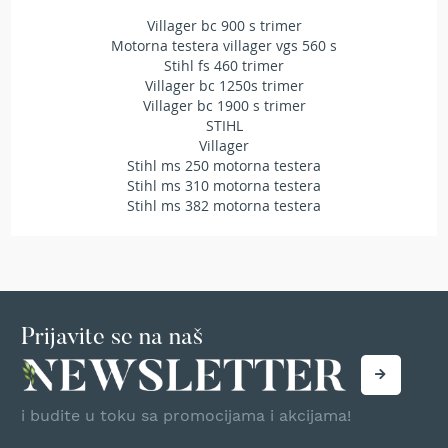
T
Villager bc 900 s trimer
r
Motorna testera villager vgs 560 s
i
Stihl fs 460 trimer
m
Villager bc 1250s trimer
e
Villager bc 1900 s trimer
r
i
STIHL
z
Villager
a
Stihl ms 250 motorna testera
t
Stihl ms 310 motorna testera
r
Stihl ms 382 motorna testera
a
v
u
A
k
u
Prijavite se na naš
m
u
l
a
i budite u toku sa promocijama i akcijama!
t
o