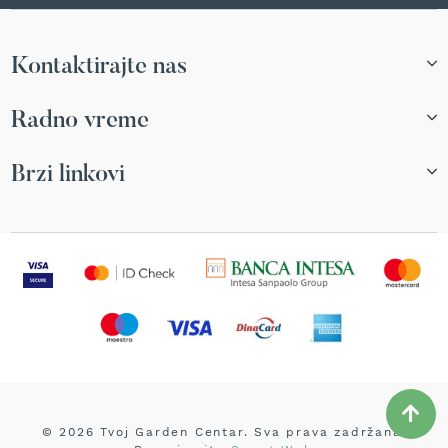
r
s
k
Kontaktirajte nas
i
t
r
Radno vreme
i
m
e
Brzi linkovi
r
i
z
a
t
r
a
v
u
B
e
n
z
© 2026 Tvoj Garden Centar. Sva prava zadržana.