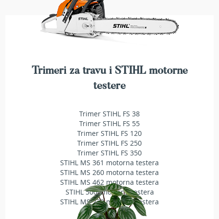
T
r
i
m
e
r
i
z
Trimeri za travu i STIHL motorne
a
testere
t
r
a
Trimer STIHL FS 38
v
u
Trimer STIHL FS 55
Trimer STIHL FS 120
A
Trimer STIHL FS 250
k
Trimer STIHL FS 350
u
STIHL MS 361 motorna testera
m
STIHL MS 260 motorna testera
u
STIHL MS 462 motorna testera
l
STIHL 500i motorna testera
a
STIHL MS 230 motorna testera
t
o