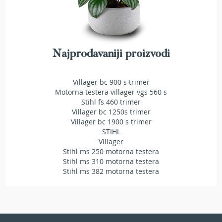
r
s
k
i
t
r
Najprodavaniji proizvodi
i
m
e
Villager bc 900 s trimer
r
Motorna testera villager vgs 560 s
i
Stihl fs 460 trimer
z
Villager bc 1250s trimer
a
Villager bc 1900 s trimer
t
STIHL
r
Villager
a
Stihl ms 250 motorna testera
v
Stihl ms 310 motorna testera
u
Stihl ms 382 motorna testera
B
e
n
z