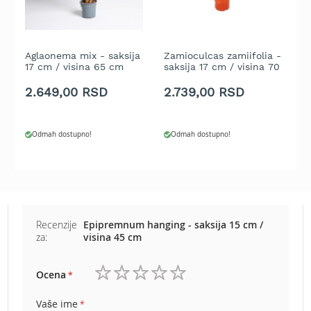
e
z
a
t
Aglaonema mix - saksija
Zamioculcas zamiifolia -
T
r
17 cm / visina 65 cm
saksija 17 cm / visina 70
5
a
cm
2.649,00 RSD
2.739,00 RSD
1
v
u
R
Odmah dostupno!
Odmah dostupno!
o
b
o
t
k
o
s
Recenzije
Epipremnum hanging - saksija 15 cm /
i
za:
visina 45 cm
l
i
Ocena
c
1
2
3
4
5
e
zvezdica
zvezdice
zvezdice
zvezdice
zvezdice
z
Vaše ime