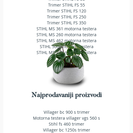
a
Trimer STIHL FS 55
t
Trimer STIHL FS 120
r
Trimer STIHL FS 250
a
Trimer STIHL FS 350
v
STIHL MS 361 motorna testera
u
STIHL MS 260 motorna testera
STIHL MS 462 motorna testera
N
STIHL 500i motorna testera
o
STIHL MS 230 motorna testera
ž
e
v
i
z
a
k
o
Najprodavaniji proizvodi
s
i
l
Villager bc 900 s trimer
i
Motorna testera villager vgs 560 s
c
Stihl fs 460 trimer
e
Villager bc 1250s trimer