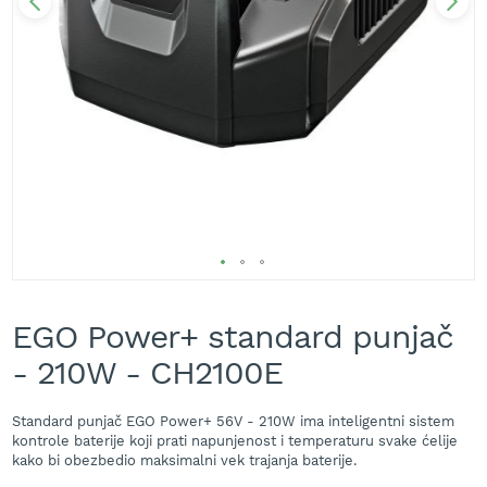
A
k
u
m
u
l
a
t
o
r
s
k
e
k
Skip
o
s
to
EGO Power+ standard punjač
i
the
l
beginning
- 210W - CH2100E
i
of
c
the
e
images
Standard punjač EGO Power+ 56V - 210W ima inteligentni sistem
z
gallery
kontrole baterije koji prati napunjenost i temperaturu svake ćelije
a
kako bi obezbedio maksimalni vek trajanja baterije.
t