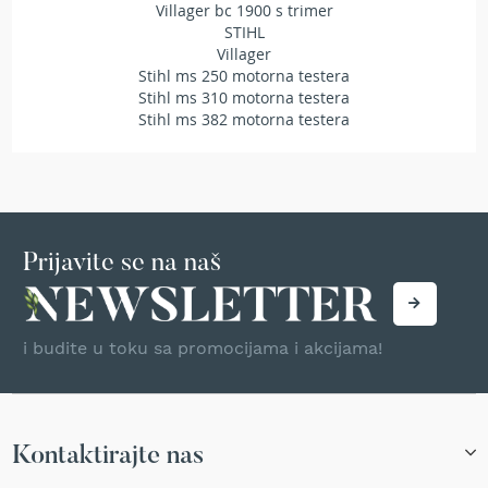
Villager bc 1900 s trimer
T
STIHL
r
Villager
i
Stihl ms 250 motorna testera
m
e
Stihl ms 310 motorna testera
r
Stihl ms 382 motorna testera
i
z
a
t
r
a
v
Prijavite se na naš
u
A
k
i budite u toku sa promocijama i akcijama!
u
m
u
l
a
Kontaktirajte nas
t
o