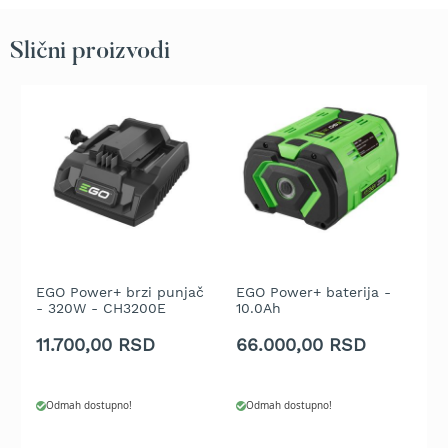
t
r
Slični proizvodi
a
v
u
K
o
s
i
l
i
c
e
z
EGO Power+ brzi punjač
EGO Power+ baterija -
E
a
- 320W - CH3200E
10.0Ah
4
t
r
11.700,00 RSD
66.000,00 RSD
2
a
v
u
Odmah dostupno!
Odmah dostupno!
n
a