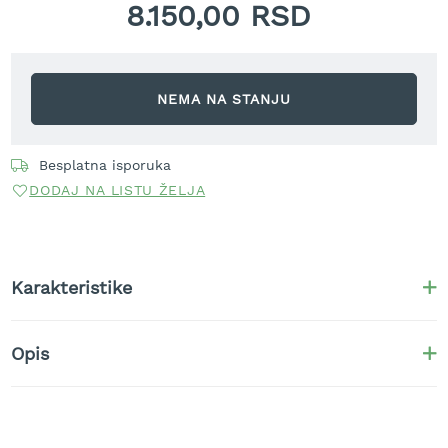
8.150,00 RSD
r
a
v
u
NEMA NA STANJU
S
a
m
o
Besplatna isporuka
h
DODAJ NA LISTU ŽELJA
o
d
n
e
k
Karakteristike
o
s
i
l
Opis
i
c
e
z
a