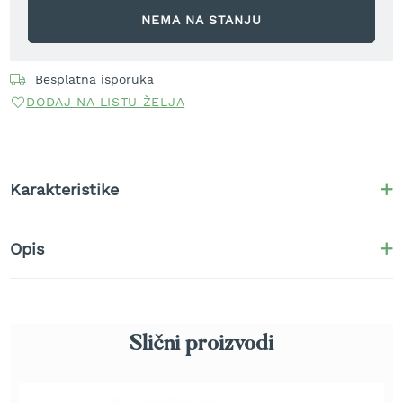
r
NEMA NA STANJU
a
v
u
Besplatna isporuka
S
DODAJ NA LISTU ŽELJA
a
m
o
h
o
Karakteristike
d
n
e
Opis
k
o
s
i
l
i
Slični proizvodi
c
e
z
a