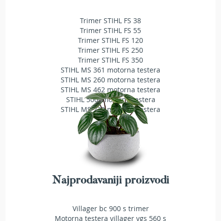
a
t
Trimer STIHL FS 38
r
Trimer STIHL FS 55
a
Trimer STIHL FS 120
v
Trimer STIHL FS 250
u
Trimer STIHL FS 350
N
STIHL MS 361 motorna testera
o
STIHL MS 260 motorna testera
ž
STIHL MS 462 motorna testera
e
STIHL 500i motorna testera
v
STIHL MS 230 motorna testera
i
z
a
k
o
s
i
Najprodavaniji proizvodi
l
i
c
Villager bc 900 s trimer
e
Motorna testera villager vgs 560 s