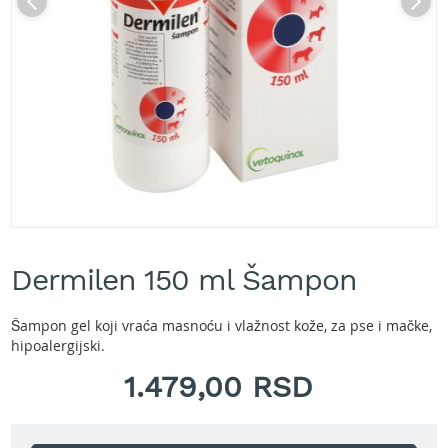
A
k
u
m
u
l
a
t
o
r
s
k
e
Skip
k
to
o
Dermilen 150 ml Šampon
the
s
beginning
i
of
l
Šampon gel koji vraća masnoću i vlažnost kože, za pse i mačke,
the
i
hipoalergijski.
images
c
gallery
1.479,00 RSD
e
z
a
t