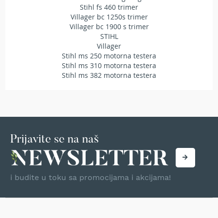
Stihl fs 460 trimer
T
Villager bc 1250s trimer
r
i
Villager bc 1900 s trimer
m
STIHL
e
Villager
r
Stihl ms 250 motorna testera
i
Stihl ms 310 motorna testera
z
Stihl ms 382 motorna testera
a
t
r
a
v
u
Prijavite se na naš
A
k
u
m
i budite u toku sa promocijama i akcijama!
u
l
a
t
o