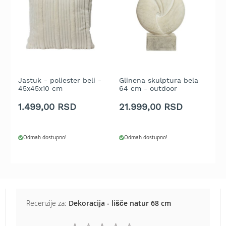
t
r
a
v
u
K
o
Jastuk - poliester beli -
Glinena skulptura bela
M
s
45x45x10 cm
64 cm - outdoor
n
i
l
1.499,00 RSD
21.999,00 RSD
6
i
c
e
Odmah dostupno!
Odmah dostupno!
z
a
t
r
a
v
u
Recenzije za:
Dekoracija - lišče natur 68 cm
n
a