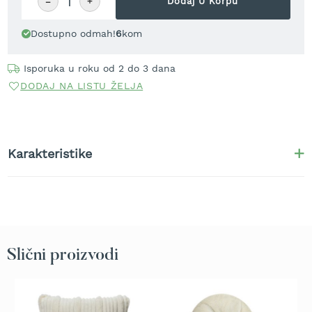
−
+
Dodaj U Korpu
r
a
v
Dostupno odmah!
6
kom
u
Isporuka u roku od 2 do 3 dana
S
a
DODAJ NA LISTU ŽELJA
m
o
h
o
d
Karakteristike
n
e
k
o
s
i
l
Slični proizvodi
i
c
e
z
a