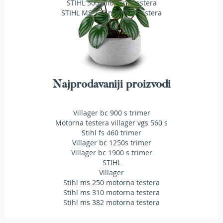
STIHL 500i motorna testera
a
STIHL MS 230 motorna testera
t
r
a
v
u
N
o
Najprodavaniji proizvodi
ž
e
v
Villager bc 900 s trimer
i
Motorna testera villager vgs 560 s
z
Stihl fs 460 trimer
a
Villager bc 1250s trimer
k
Villager bc 1900 s trimer
o
STIHL
s
Villager
i
Stihl ms 250 motorna testera
l
Stihl ms 310 motorna testera
i
Stihl ms 382 motorna testera
c
e