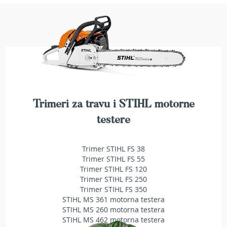
e
z
a
t
r
a
v
u
R
Trimeri za travu i STIHL motorne
o
b
testere
o
t
k
Trimer STIHL FS 38
o
Trimer STIHL FS 55
s
Trimer STIHL FS 120
i
Trimer STIHL FS 250
l
Trimer STIHL FS 350
i
STIHL MS 361 motorna testera
c
STIHL MS 260 motorna testera
e
STIHL MS 462 motorna testera
z