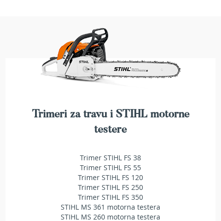
b
e
n
z
i
n
E
l
e
k
t
Trimeri za travu i STIHL motorne
r
i
testere
č
n
e
Trimer STIHL FS 38
k
Trimer STIHL FS 55
o
Trimer STIHL FS 120
s
Trimer STIHL FS 250
i
Trimer STIHL FS 350
l
STIHL MS 361 motorna testera
i
STIHL MS 260 motorna testera
c