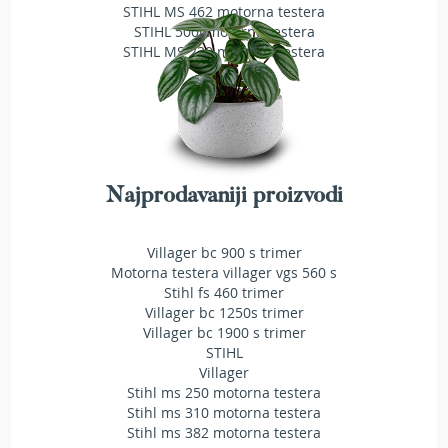
STIHL MS 462 motorna testera
e
STIHL 500i motorna testera
z
STIHL MS 230 motorna testera
a
t
r
a
v
u
R
Najprodavaniji proizvodi
o
b
o
Villager bc 900 s trimer
t
Motorna testera villager vgs 560 s
k
Stihl fs 460 trimer
o
Villager bc 1250s trimer
s
Villager bc 1900 s trimer
i
STIHL
l
Villager
i
Stihl ms 250 motorna testera
c
Stihl ms 310 motorna testera
e
Stihl ms 382 motorna testera
z