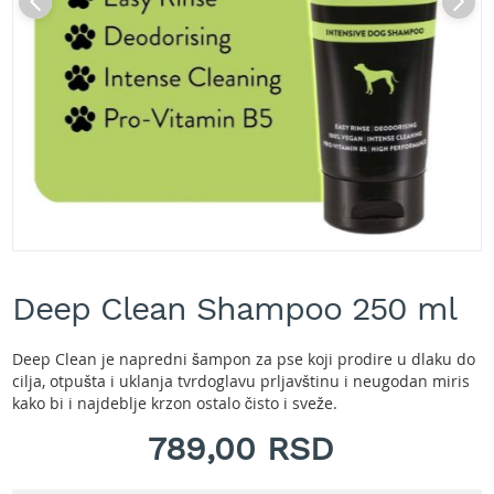
A
k
u
m
u
l
a
t
o
r
s
k
e
Skip
k
to
o
Deep Clean Shampoo 250 ml
the
s
beginning
i
of
l
Deep Clean je napredni šampon za pse koji prodire u dlaku do
the
i
cilja, otpušta i uklanja tvrdoglavu prljavštinu i neugodan miris
images
c
kako bi i najdeblje krzon ostalo čisto i sveže.
gallery
e
789,00 RSD
z
a
t