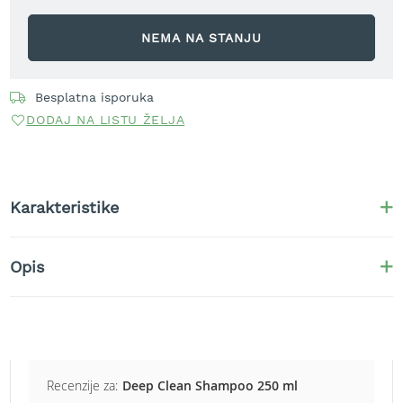
r
a
NEMA NA STANJU
v
u
S
Besplatna isporuka
a
DODAJ NA LISTU ŽELJA
m
o
h
o
d
Karakteristike
n
e
k
o
Opis
s
i
l
i
c
e
z
Recenzije za:
Deep Clean Shampoo 250 ml
a