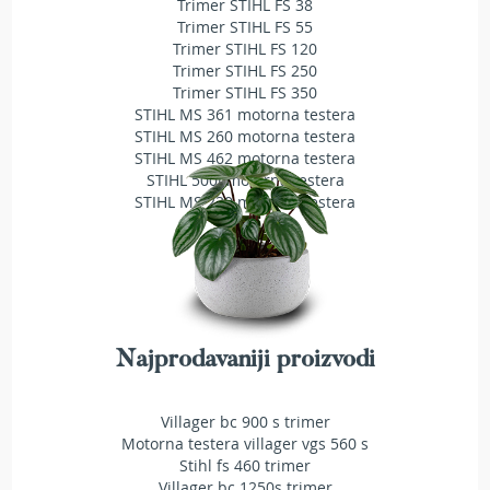
Trimer STIHL FS 38
T
Trimer STIHL FS 55
r
Trimer STIHL FS 120
i
Trimer STIHL FS 250
m
Trimer STIHL FS 350
e
STIHL MS 361 motorna testera
r
STIHL MS 260 motorna testera
i
z
STIHL MS 462 motorna testera
a
STIHL 500i motorna testera
t
STIHL MS 230 motorna testera
r
a
v
u
A
k
u
Najprodavaniji proizvodi
m
u
l
Villager bc 900 s trimer
a
Motorna testera villager vgs 560 s
t
Stihl fs 460 trimer
o
Villager bc 1250s trimer