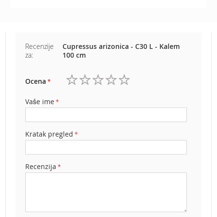
e
z
a
t
r
Recenzije
Cupressus arizonica - C30 L - Kalem
a
za:
100 cm
v
u
Ocena
1
2
3
4
5
R
zvezdica
zvezdice
zvezdice
zvezdice
zvezdice
o
Vaše ime
b
o
t
Kratak pregled
k
o
s
i
Recenzija
l
i
c
e
z