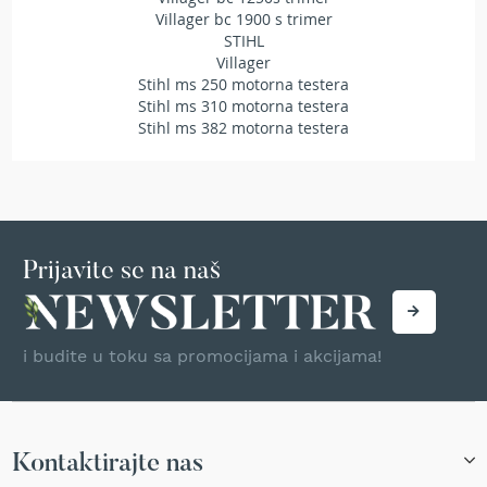
r
Villager bc 1900 s trimer
s
STIHL
k
Villager
i
Stihl ms 250 motorna testera
t
Stihl ms 310 motorna testera
r
Stihl ms 382 motorna testera
i
m
e
r
i
z
a
Prijavite se na naš
t
r
a
v
i budite u toku sa promocijama i akcijama!
u
B
e
n
Kontaktirajte nas
z