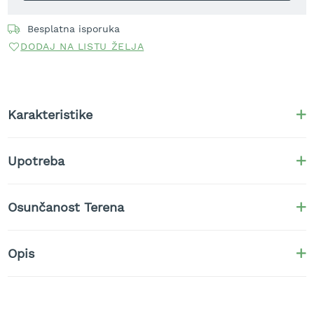
t
r
Besplatna isporuka
a
DODAJ NA LISTU ŽELJA
v
u
K
o
Karakteristike
s
i
l
i
Upotreba
c
e
z
Osunčanost Terena
a
t
r
Opis
a
v
u
n
a