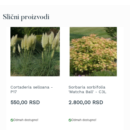
b
e
n
Slični proizvodi
z
i
n
E
l
e
k
t
r
i
č
n
Cortaderia selloana -
Sorbaria sorbifolia
P
e
P17
'Matcha Ball' - C3L
R
k
4
550,00 RSD
2.800,00 RSD
5
o
s
i
l
Odmah dostupno!
Odmah dostupno!
i
c