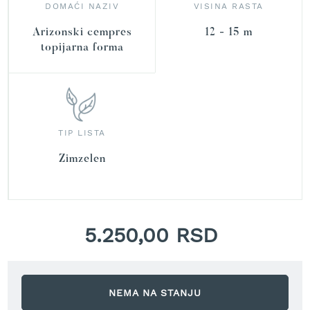
r
DOMAĆI NAZIV
VISINA RASTA
a
v
Arizonski cempres
12 - 15 m
u
topijarna forma
S
a
m
o
h
TIP LISTA
o
d
Zimzelen
n
e
k
o
s
5.250,00 RSD
i
l
i
c
e
NEMA NA STANJU
z
a