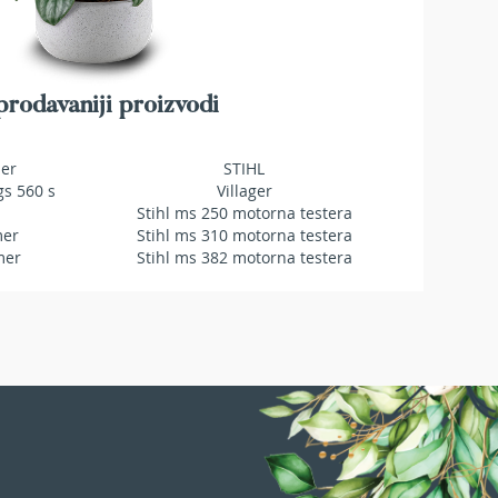
rodavaniji proizvodi
mer
STIHL
gs 560 s
Villager
Stihl ms 250 motorna testera
mer
Stihl ms 310 motorna testera
mer
Stihl ms 382 motorna testera