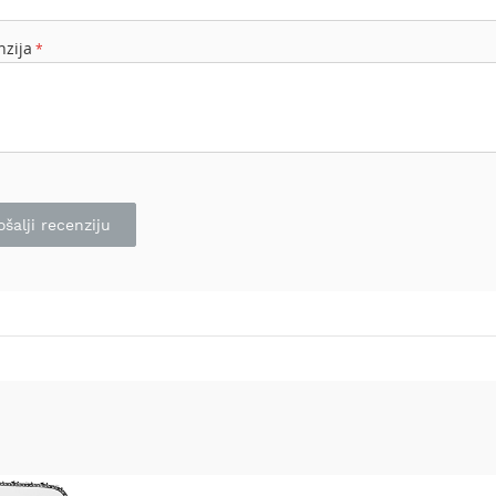
nzija
ošalji recenziju