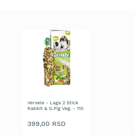
trimeri
za
travu
Električni
trimeri
za
travu
Cirkulari
i
noževi
za
trimer
Glave
za
trimer
Versele - Laga 2 Stick
Strune
Rabbit & G.Pig Veg. - 110
za
g
trimer
399,00 RSD
Motorne
testere