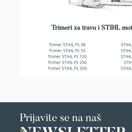
makaze
za
živu
ogradu
Trimeri za travu i STIHL mot
Baštenske
pumpe
za
Trimer STIHL FS 38
STIHL
vodu
Trimer STIHL FS 55
STIHL
Potapajuće
Trimer STIHL FS 120
STIHL
pumpe
Trimer STIHL FS 250
STI
za
Trimer STIHL FS 350
STIHL
čistu
vodu
Potapajuće
pumpe
za
prljavu
vodu
Prijavite se na naš
Pumpe
za
navodnjavanje