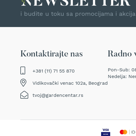
Traktor
kosačice
i budite u toku sa promocijama i akcij
Prozračivači
trave
(Aeratori)
Električne
makaze
Kontaktirajte nas
Radno 
za
šišanje
trave
Pon-Sub: 08
+381 (11) 71 55 870
Perači
Nedelja: Ne
pod
Vidikovački venac 102a, Beograd
pritiskom
tvoj@gardencentar.rs
Usisivači
za
mokro
i
suvo
usisavanje