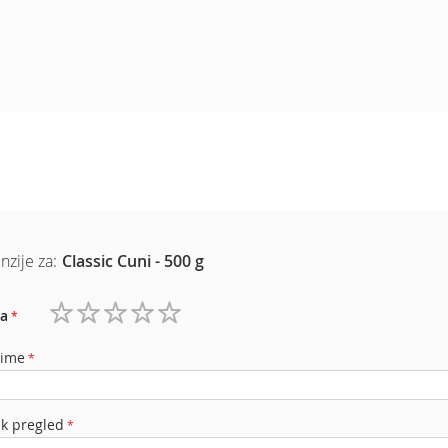
nzije za:
Classic Cuni - 500 g
a
1
2
3
4
5
zvezdica
zvezdice
zvezdice
zvezdice
zvezdice
 ime
ak pregled