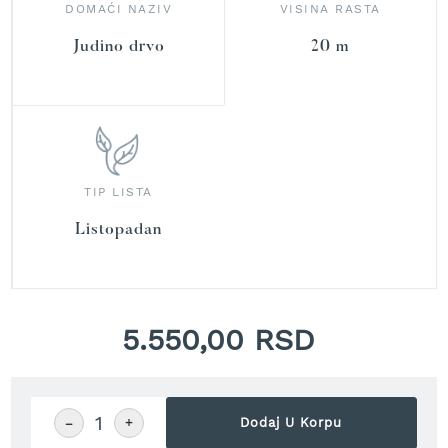
r
DOMAĆI NAZIV
VISINA RASTA
a
v
Judino drvo
20 m
u
S
a
m
o
h
TIP LISTA
o
d
Listopadan
n
e
k
o
s
5.550,00 RSD
i
l
i
c
e
−
+
Dodaj U Korpu
z
a