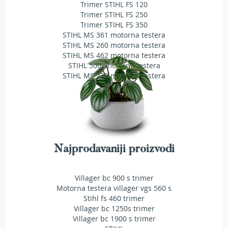
Trimer STIHL FS 120
T
Trimer STIHL FS 250
r
Trimer STIHL FS 350
i
STIHL MS 361 motorna testera
m
STIHL MS 260 motorna testera
e
r
STIHL MS 462 motorna testera
i
STIHL 500i motorna testera
z
STIHL MS 230 motorna testera
a
t
r
a
v
u
A
Najprodavaniji proizvodi
k
u
m
Villager bc 900 s trimer
u
Motorna testera villager vgs 560 s
l
Stihl fs 460 trimer
a
Villager bc 1250s trimer
t
Villager bc 1900 s trimer
o