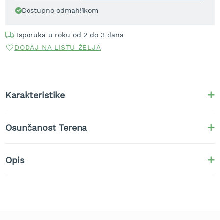
t
Dostupno odmah!
1
kom
r
a
Isporuka u roku od 2 do 3 dana
v
u
DODAJ NA LISTU ŽELJA
K
o
s
i
Karakteristike
l
i
c
Osunčanost Terena
e
z
a
t
Opis
r
a
v
u
n
a