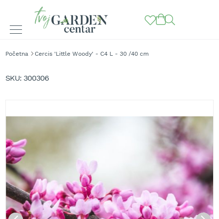
BAŠTENSKE
Početna
Cercis 'Little Woody' - C4 L - 30 /40 cm
MAŠINE
Skip
to
K
SKU
300306
o
the
s
end
i
of
l
the
i
images
c
gallery
e
z
a
t
r
a
v
u