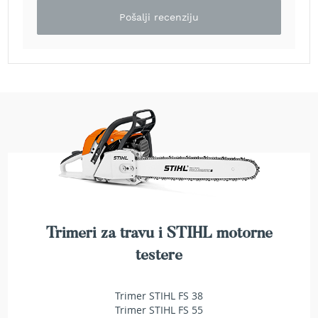
a
Pošalji recenziju
t
r
a
v
u
N
o
ž
e
v
i
z
a
k
o
Trimeri za travu i STIHL motorne
s
i
testere
l
i
c
Trimer STIHL FS 38
e
Trimer STIHL FS 55