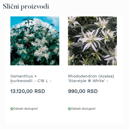
b
Slični proizvodi
e
n
z
i
n
E
l
e
k
t
r
i
Osmanthus ×
Rhododendron (Azalea)
N
č
burkwoodii - C18 L -
'Starstyle ® White' -
L
n
Špalir
P10.5 - 20/25 cm
2
e
13.120,00 RSD
990,00 RSD
1
k
o
s
Odmah dostupno!
Odmah dostupno!
i
l
i
c