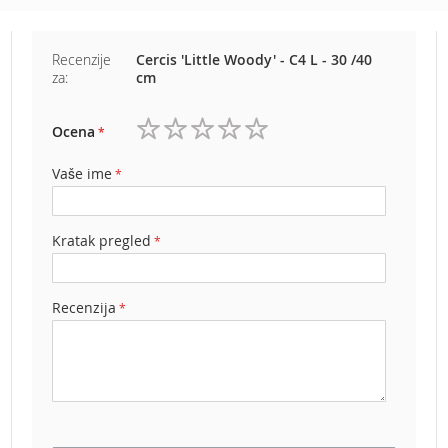
e
z
a
Recenzije
Cercis 'Little Woody' - C4 L - 30 /40
t
za:
cm
r
a
v
Ocena
1
2
3
4
5
u
zvezdica
zvezdice
zvezdice
zvezdice
zvezdice
Vaše ime
R
o
b
Kratak pregled
o
t
k
o
Recenzija
s
i
l
i
c
e
z