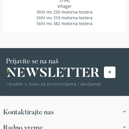
STIHL
r
Villager
s
Stihl ms 250 motorna testera
k
Stihl ms 310 motorna testera
i
Stihl ms 382 motorna testera
t
r
i
m
e
r
i
Prijavite se na naš
z
a
t
r
i budite u toku sa promocijama i akcijama!
a
v
u
B
Kontaktirajte nas
e
n
z
Radno vreme