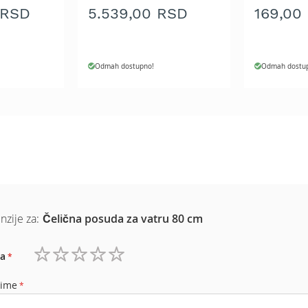
 RSD
5.539,00 RSD
169,00
Odmah dostupno!
Odmah dostu
nzije za:
Čelična posuda za vatru 80 cm
a
1
2
3
4
5
zvezdica
zvezdice
zvezdice
zvezdice
zvezdice
 ime