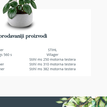
rodavaniji proizvodi
mer
STIHL
gs 560 s
Villager
Stihl ms 250 motorna testera
mer
Stihl ms 310 motorna testera
mer
Stihl ms 382 motorna testera