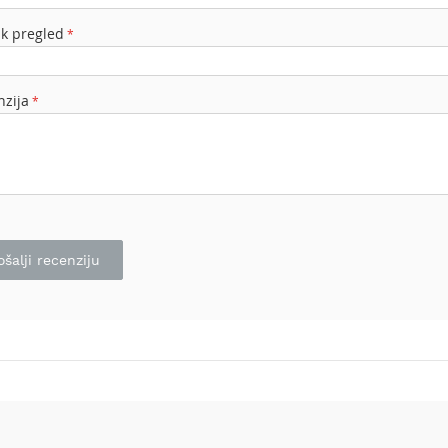
ak pregled
nzija
ošalji recenziju