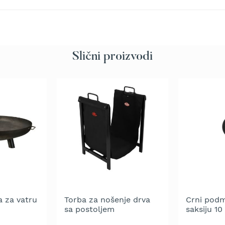
Slični proizvodi
 za vatru
Torba za nošenje drva
Crni pod
sa postoljem
saksiju 10
ivice