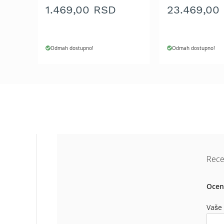
Aku
1.469,00 RSD
23.469,00
motorne
testere
Benzinske
Odmah dostupno!
Odmah dostupno!
motorne
testere
Električne
motorne
testere
Teleskopske
motorne
testere
Lanci
za
Rece
motornu
testeru
Ocen
Mačevi
za
Vaše
motornu
testeru