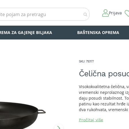
Prijava
REMA ZA GAJENJE BILJAKA
BAŠTENSKA OPREMA
SKU
710177
Čelična posu
Visokokvalitetna čelična, 
vremenski neprolaznog izgl
daju posudi stabilnost. 
patinu kao rezultat hrđe
dva rukohvata, vremenski 
Dimenzije proizvoda: D 90
Pročitaj više