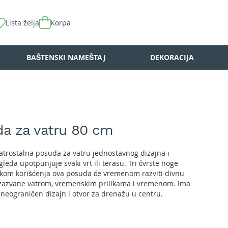
Lista želja
Korpa
BAŠTENSKI NAMEŠTAJ
DEKORACIJA
da za vatru 80 cm
vatrostalna posuda za vatru jednostavnog dizajna i
eda upotpunjuje svaki vrt ili terasu. Tri čvrste noge
Tokom korišćenja ova posuda će vremenom razviti divnu
 izazvane vatrom, vremenskim prilikama i vremenom. Ima
neograničen dizajn i otvor za drenažu u centru.
.7 cm x Š 80.3 cm x V 26.1 cm.