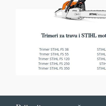
makaze
za
živu
ogradu
Baštenske
pumpe
za
Trimeri za travu i STIHL mot
vodu
Potapajuće
pumpe
Trimer STIHL FS 38
STIHL
za
Trimer STIHL FS 55
STIHL
čistu
Trimer STIHL FS 120
STIHL
vodu
Trimer STIHL FS 250
STI
Potapajuće
Trimer STIHL FS 350
STIHL
pumpe
za
prljavu
vodu
Pumpe
za
navodnjavanje