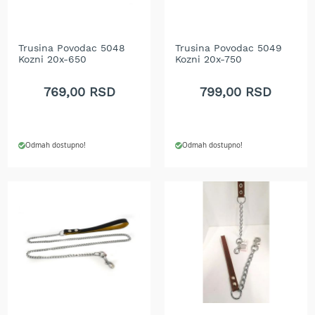
t
r
a
Trusina Povodac 5048
Trusina Povodac 5049
v
Kozni 20x-650
Kozni 20x-750
u
769,00 RSD
799,00 RSD
K
o
s
i
l
Odmah dostupno!
Odmah dostupno!
i
c
e
z
a
t
r
a
v
u
n
a