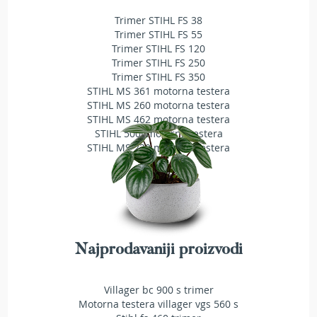
e
Trimer STIHL FS 38
z
Trimer STIHL FS 55
a
Trimer STIHL FS 120
t
Trimer STIHL FS 250
r
Trimer STIHL FS 350
a
STIHL MS 361 motorna testera
v
STIHL MS 260 motorna testera
u
STIHL MS 462 motorna testera
STIHL 500i motorna testera
R
o
STIHL MS 230 motorna testera
b
o
t
k
o
s
i
Najprodavaniji proizvodi
l
i
c
Villager bc 900 s trimer
e
Motorna testera villager vgs 560 s
z