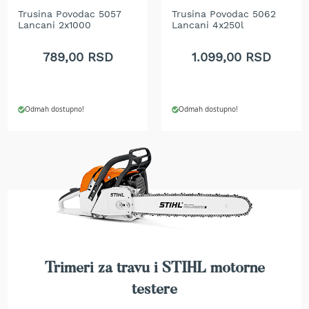
b
Trusina Povodac 5057
Trusina Povodac 5062
e
Lancani 2x1000
Lancani 4x250l
n
z
789,00 RSD
1.099,00 RSD
i
n
E
l
Odmah dostupno!
Odmah dostupno!
e
k
t
r
i
č
n
e
k
o
s
Trimeri za travu i STIHL motorne
i
l
testere
i
c