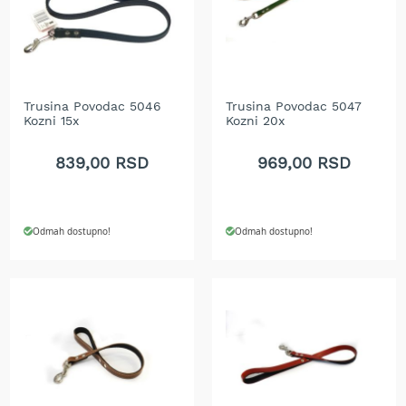
r
a
v
u
S
Trusina Povodac 5046
Trusina Povodac 5047
a
Kozni 15x
Kozni 20x
m
o
839,00 RSD
969,00 RSD
h
o
d
n
e
Odmah dostupno!
Odmah dostupno!
k
o
s
i
l
i
c
e
z
a