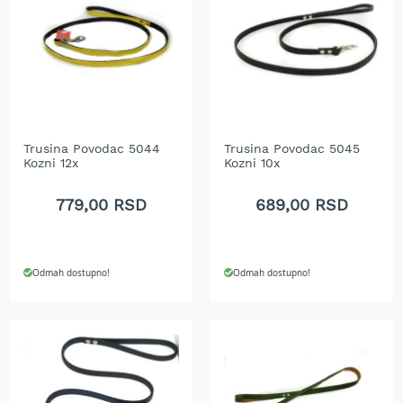
A
k
u
m
u
l
a
t
o
Trusina Povodac 5044
Trusina Povodac 5045
r
Kozni 12x
Kozni 10x
s
k
779,00 RSD
689,00 RSD
e
k
o
s
i
Odmah dostupno!
Odmah dostupno!
l
i
c
e
z
a
t