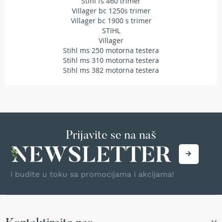
Stihl fs 460 trimer
a
Villager bc 1250s trimer
t
Villager bc 1900 s trimer
r
STIHL
a
Villager
v
Stihl ms 250 motorna testera
u
Stihl ms 310 motorna testera
N
Stihl ms 382 motorna testera
o
ž
e
v
i
z
Prijavite se na naš
a
k
o
s
i
i budite u toku sa promocijama i akcijama!
l
i
c
e